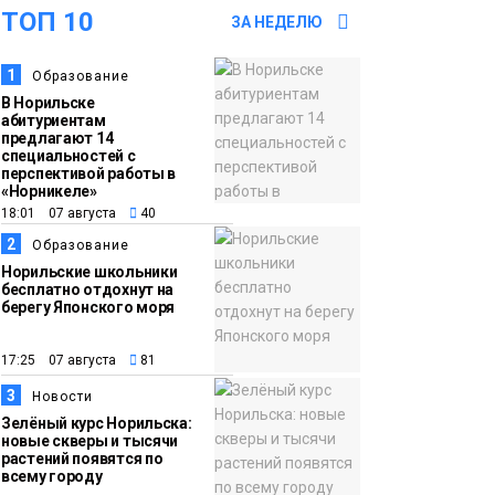
ТОП 10
рождения «Башни»
ЗА НЕДЕЛЮ
Новости
1
Образование
13:59
«Домик Хоббитов» и
В Норильске
«Самолёт в облаках»
абитуриентам
появятся в Кайеркане
предлагают 14
Новости
специальностей с
перспективой работы в
«Норникеле»
13:08
Предстоящие
18:01 07 августа
40
выходные в
2
Образование
Норильске будут
Норильские школьники
зябкими, пасмурными
бесплатно отдохнут на
берегу Японского моря
и дождливыми
Новости
17:25 07 августа
81
12:32
Как в Норильске
3
Новости
помогают женщинам
Зелёный курс Норильска:
из исправительного
новые скверы и тысячи
растений появятся по
центра
всему городу