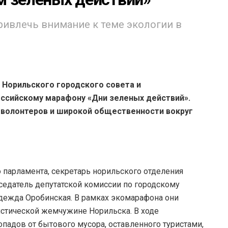
ривлечь внимание к теме экологии в
 Норильского городского совета и
ссийскому марафону «Дни зеленых действий».
 волонтеров и широкой общественности вокруг
 парламента, секретарь норильского отделения
седатель депутатской комиссии по городскому
дежда Оробинская. В рамках экомарафона они
истической жемчужине Норильска. В ходе
падов от бытового мусора, оставленного туристами,