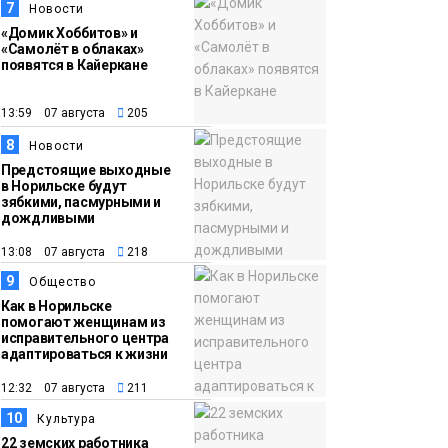
7
Новости
«Домик Хоббитов» и
«Самолёт в облаках»
появятся в Кайеркане
13:59 07 августа
205
8
Новости
Предстоящие выходные
в Норильске будут
зябкими, пасмурными и
дождливыми
13:08 07 августа
218
9
Общество
Как в Норильске
помогают женщинам из
исправительного центра
адаптироваться к жизни
12:32 07 августа
211
10
Культура
22 земских работника