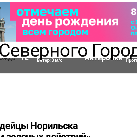
Влажность:
93
%
Акти
12
°C
Ветер:
3
м/с
Прог
рдейцы Норильска
м зеленых действий»