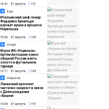
адаптироваться к
16:41 07 августа
121
жизни
Общество
4
Еда
Итальянский шеф-повар
11:53
22 земских работника
Федерико Арнальди
изучает кухню и прошлое
культуры отправятся
Норильска
в малые города и сёла
15:56 07 августа
169
региона
Культура
5
Спорт
Игрок ФК «Норильск»
Артём Антошкин помог
сборной России взять
золото в футзальном
турнире
15:11 07 августа
169
6
Новости
Ленинский проспект
частично закроют в связи
с Днём рождения
«Башни»
14:30 07 августа
197