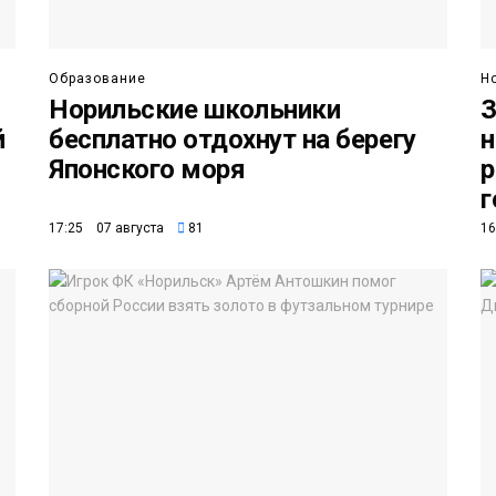
Образование
Н
Норильские школьники
З
й
бесплатно отдохнут на берегу
н
Японского моря
р
г
17:25 07 августа
81
16