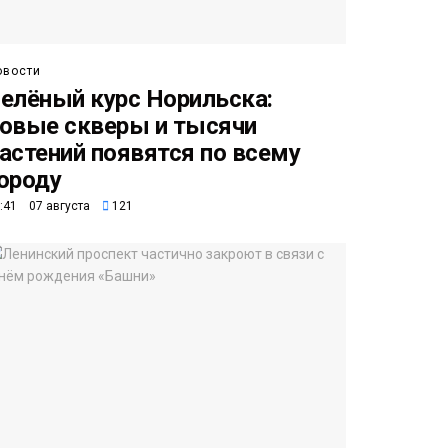
овости
елёный курс Норильска:
овые скверы и тысячи
астений появятся по всему
ороду
:41 07 августа
121