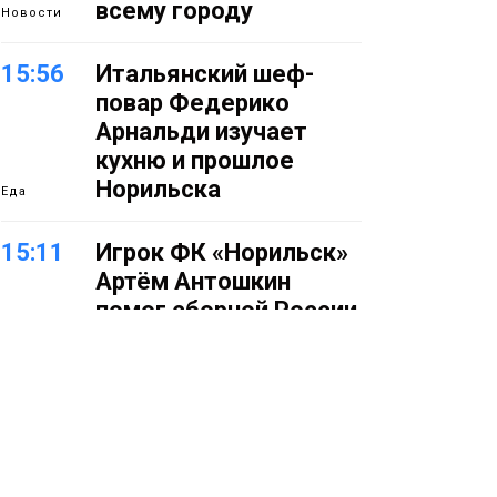
всему городу
Новости
15:56
Итальянский шеф-
повар Федерико
Арнальди изучает
кухню и прошлое
Норильска
Еда
15:11
Игрок ФК «Норильск»
Артём Антошкин
помог сборной России
взять золото в
футзальном турнире
Спорт
14:30
Ленинский проспект
частично закроют в
связи с Днём