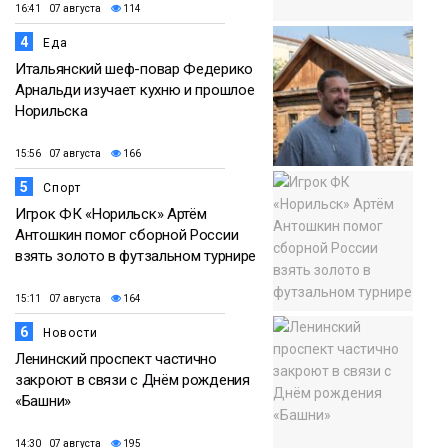
16:41 07 августа
114
4
Еда
Итальянский шеф-повар Федерико
Арнальди изучает кухню и прошлое
Норильска
15:56 07 августа
166
5
Спорт
Игрок ФК «Норильск» Артём
Антошкин помог сборной России
взять золото в футзальном турнире
15:11 07 августа
164
6
Новости
Ленинский проспект частично
закроют в связи с Днём рождения
«Башни»
14:30 07 августа
195