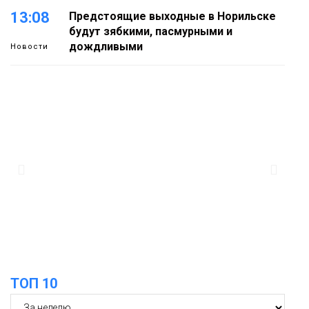
13:08
Предстоящие выходные в Норильске
будут зябкими, пасмурными и
дождливыми
Новости
12:32
Как в Норильске помогают женщинам
из исправительного центра
адаптироваться к жизни
Общество
11:53
22 земских работника культуры
отправятся в малые города и сёла
региона
Культура
ТОП 10