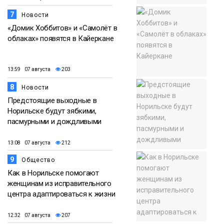
7
Новости
«Домик Хоббитов» и «Самолёт в
облаках» появятся в Кайеркане
13:59 07 августа
203
8
Новости
Предстоящие выходные в
Норильске будут зябкими,
пасмурными и дождливыми
13:08 07 августа
212
9
Общество
Как в Норильске помогают
женщинам из исправительного
центра адаптироваться к жизни
12:32 07 августа
207