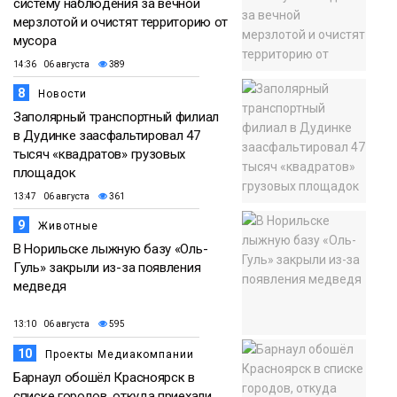
систему наблюдения за вечной
мерзлотой и очистят территорию от
мусора
14:36 06 августа
389
8
Новости
Заполярный транспортный филиал
в Дудинке заасфальтировал 47
тысяч «квадратов» грузовых
площадок
13:47 06 августа
361
9
Животные
В Норильске лыжную базу «Оль-
Гуль» закрыли из-за появления
медведя
13:10 06 августа
595
10
Проекты Медиакомпании
Барнаул обошёл Красноярск в
списке городов, откуда приехали