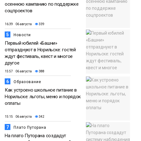
осеннюю кампанию по поддержке
соцпроектов
16:39 06 августа
339
5
Новости
Первый юбилей «Башни»
отпразднуют в Норильске: гостей
ждут фестиваль, квест и многое
другое
15:57 06 августа
388
6
Образование
Как устроено школьное питание в
Норильске: льготы, меню и порядок
оплаты
15:15 06 августа
342
7
Плато Путорана
На плато Путорана создадут