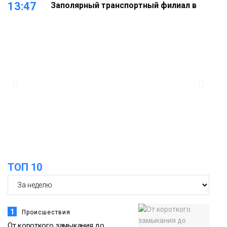
13:47
Заполярный транспортный филиал в
Дудинке заасфальтировал 47 тысяч
«квадратов» грузовых площадок
Новости
13:10
В Норильске лыжную базу «Оль-Гуль»
закрыли из-за появления медведя
Животные
12:25
Барнаул обошёл Красноярск в
списке городов, откуда приехали
Проекты
норильчане
Медиакомпании
ТОП 10
1
Происшествия
От короткого замыкания до