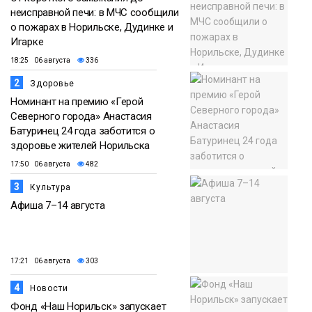
неисправной печи: в МЧС сообщили
о пожарах в Норильске, Дудинке и
Игарке
18:25 06 августа
336
2
Здоровье
Номинант на премию «Герой
Северного города» Анастасия
Батуринец 24 года заботится о
здоровье жителей Норильска
17:50 06 августа
482
3
Культура
Афиша 7–14 августа
17:21 06 августа
303
4
Новости
Фонд «Наш Норильск» запускает