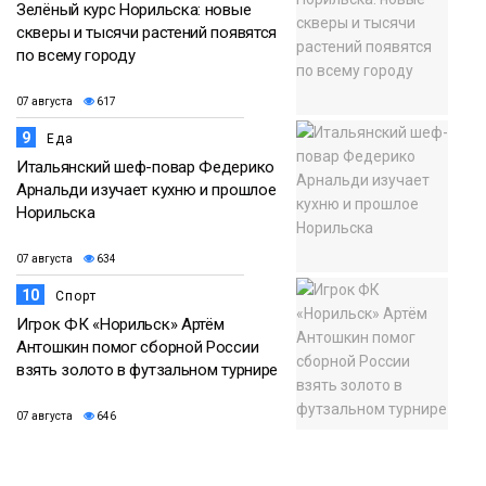
Зелёный курс Норильска: новые
скверы и тысячи растений появятся
по всему городу
07 августа
617
9
Еда
Итальянский шеф-повар Федерико
Арнальди изучает кухню и прошлое
Норильска
07 августа
634
10
Спорт
Игрок ФК «Норильск» Артём
Антошкин помог сборной России
взять золото в футзальном турнире
07 августа
646