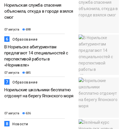
Норильская служба спасения
объяснила, откуда в городе взялся
смог
07 августа
698
6
Образование
В Норильске абитуриентам
предлагают 14 специальностей с
перспективой работы в
«Норникеле»
07 августа
685
7
Образование
Норильские школьники бесплатно
отдохнут на берегу Японского моря
07 августа
636
8
Новости