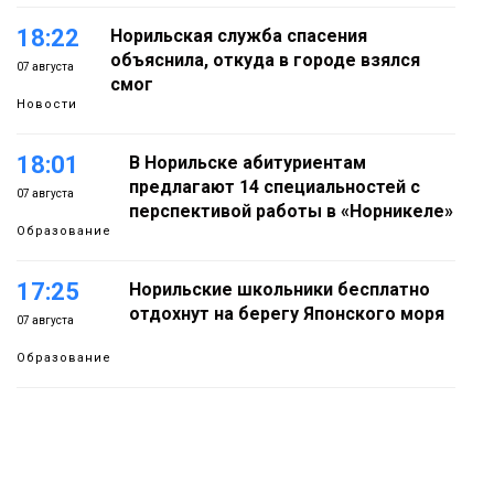
18:22
Норильская служба спасения
объяснила, откуда в городе взялся
07 августа
смог
Новости
18:01
В Норильске абитуриентам
предлагают 14 специальностей с
07 августа
перспективой работы в «Норникеле»
Образование
17:25
Норильские школьники бесплатно
отдохнут на берегу Японского моря
07 августа
Образование
16:41
Зелёный курс Норильска: новые
скверы и тысячи растений появятся по
07 августа
всему городу
Новости