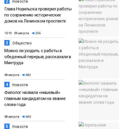
2
Новости
Глава Норильска проверил работы
по сохранению исторических
домов на Ленинском проспекте
10:19 09 августа
256
3
Общество
Можно ли уходить с работы в
обеденный перерыв, рассказали в
Минтруда
08 августа
582
4
Новости
Филолог назвала «нишевый»
главным кандидатом на звание
слова года
08 августа
640
5
Новости