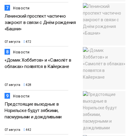
7
Новости
Ленинский проспект частично
закроют в связи с Днём рождения
«Башни»
07 августа
472
8
Новости
«Домик Хоббитов» и «Самолёт в
облаках» появятся в Кайеркане
07 августа
428
9
Новости
Предстоящие выходные в
Норильске будут зябкими,
пасмурными и дождливыми
07 августа
442