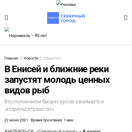
Главная
Новости
Общество
В Енисей и ближние реки
запустят молодь ценных
ИТЕТ
видов рыб
Восполнением биоресурсов занимается
«Норильсктрансгаз».
22 июня 2021
Время прочтения: 1 мин.
#НОРИЛЬСК. «Северный город» –
К концу