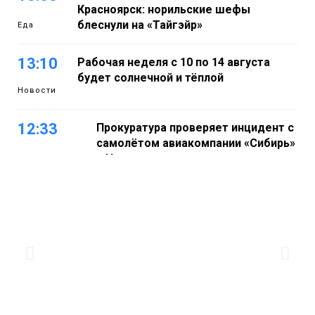
Красноярск: норильские шефы
блеснули на «Тайгэйр»
Еда
13:10
Рабочая неделя с 10 по 14 августа
будет солнечной и тёплой
Новости
12:33
Прокуратура проверяет инцидент с
самолётом авиакомпании «Сибирь»
в Норильске
Происшествия
11:47
Правила перевозки групп детей
ужесточат с 1 сентября
Общество
11:04
Эксперт рассказал о пользе самой
большой и сочной ягоды
Еда