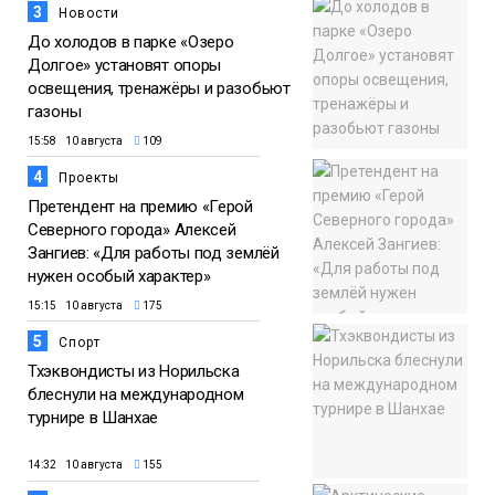
3
Новости
До холодов в парке «Озеро
Долгое» установят опоры
освещения, тренажёры и разобьют
газоны
15:58 10 августа
109
4
Проекты
Претендент на премию «Герой
Северного города» Алексей
Зангиев: «Для работы под землёй
нужен особый характер»
15:15 10 августа
175
5
Спорт
Тхэквондисты из Норильска
блеснули на международном
турнире в Шанхае
14:32 10 августа
155