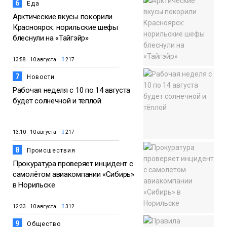
6
Еда
Арктические вкусы покорили
Красноярск: норильские шефы
блеснули на «Тайгэйр»
13:58 10 августа
217
7
Новости
Рабочая неделя с 10 по 14 августа
будет солнечной и тёплой
13:10 10 августа
217
8
Происшествия
Прокуратура проверяет инцидент с
самолётом авиакомпании «Сибирь»
в Норильске
12:33 10 августа
312
9
Общество