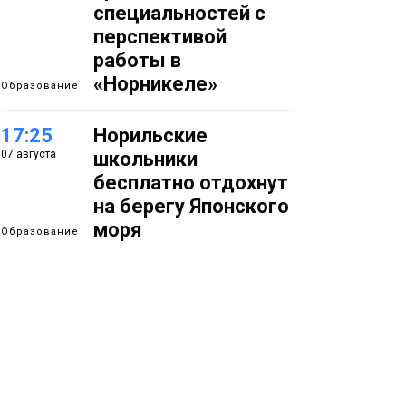
специальностей с
перспективой
работы в
«Норникеле»
Образование
17:25
Норильские
07 августа
школьники
бесплатно отдохнут
на берегу Японского
моря
Образование
16:41
Зелёный курс
07 августа
Норильска: новые
скверы и тысячи
растений появятся по
всему городу
Новости