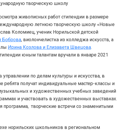
осмотра живописных работ стипендии в размере
X Международную летнюю творческую школу «Новые
ислав Коломиец, ученик Норильской детской
 Боброва
, виолончелистка из колледжа искусств, а
колы
Ирина Козлова и Елизавета Швецова
.
стипендии юным талантам вручали в январе 2021
в управлении по делам культуры и искусства, в
е ребята получат индивидуальные мастер-классы и
музыкальных и художественных учебных заведений
граммах и участвовать в художественных выставках.
я программа, творческие встречи со знаменитыми
пехе норильских школьников в региональном