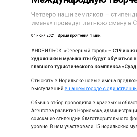
Четверо наши земляков – стипенд
имена» проведут летнюю смену в С
04 июня 2021
Время прочтения: 1 мин.
#НОРИЛЬСК. «Северный город» –
С19 июня 
53)
художники и музыканты будут обучаться в
558)
главного туристического комплекса «Сузд
Отыскать в Норильске новые имена предлож
выступавший
в нашем городе с единственн
Обычно отбор проводится в краевых и облас
Агентства развития Норильска, администраци
соискание стипендии благотворительного ф
уровне. В нем участвовали 15 норильских м