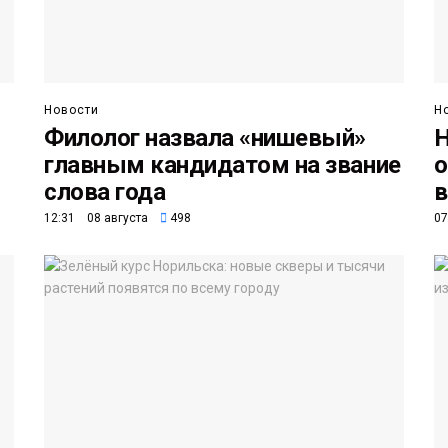
Новости
Н
Филолог назвала «нишевый»
Н
главным кандидатом на звание
о
слова года
в
12:31 08 августа
498
07