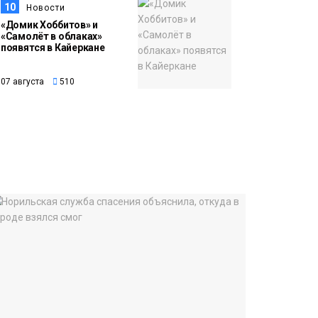
10
Новости
«Домик Хоббитов» и
«Самолёт в облаках»
появятся в Кайеркане
07 августа
510