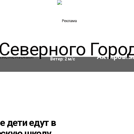
Влажность:
72
%
9
°C
Ветер:
2
м/с
 дети едут в
скую школу