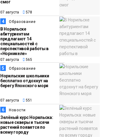
смог
13:59
«Домик Хоббитов» и
07 августа
578
07 августа
«Самолёт в облаках»
4
Образование
появятся в Кайеркане
Новости
В Норильске
абитуриентам
предлагают 14
специальностей с
перспективой работы в
«Норникеле»
07 августа
565
5
Образование
Норильские школьники
бесплатно отдохнут на
берегу Японского моря
07 августа
551
6
Новости
Зелёный курс Норильска:
новые скверы и тысячи
растений появятся по
всему городу