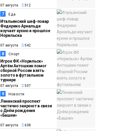
07 августа
512
7
Еда
Итальянский шеф-повар
Федерико Арнальди
изучает кухню и прошлое
Норильска
07 августа
542
8
Спорт
Игрок ФК «Норильск»
Артём Антошкин помог
сборной России взять
золото в футзальном
турнире
07 августа
537
9
Новости
Ленинский проспект
частично закроют в связи
с Днём рождения
«Башни»
07 августа
638