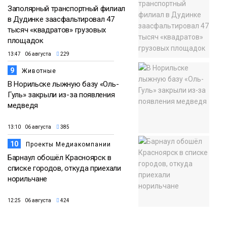
Заполярный транспортный филиал
в Дудинке заасфальтировал 47
тысяч «квадратов» грузовых
площадок
13:47 06 августа
229
9
Животные
В Норильске лыжную базу «Оль-
Гуль» закрыли из-за появления
медведя
13:10 06 августа
385
10
Проекты Медиакомпании
Барнаул обошёл Красноярск в
списке городов, откуда приехали
норильчане
12:25 06 августа
424