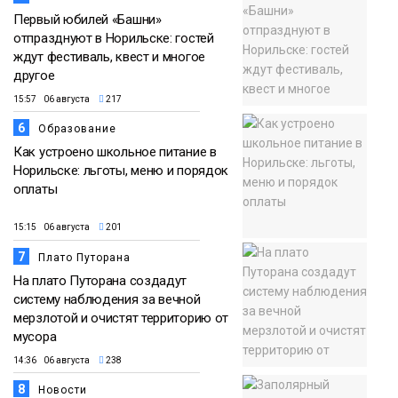
Первый юбилей «Башни»
отпразднуют в Норильске: гостей
ждут фестиваль, квест и многое
другое
15:57 06 августа
217
6
Образование
Как устроено школьное питание в
Норильске: льготы, меню и порядок
оплаты
15:15 06 августа
201
7
Плато Путорана
На плато Путорана создадут
систему наблюдения за вечной
мерзлотой и очистят территорию от
мусора
14:36 06 августа
238
8
Новости