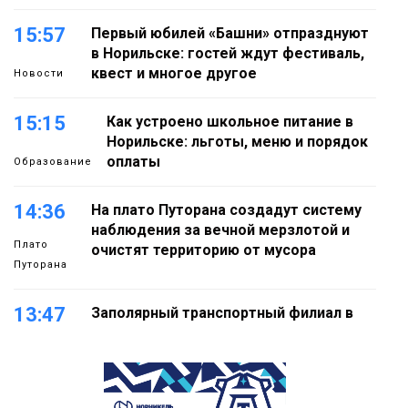
15:57
Первый юбилей «Башни» отпразднуют
в Норильске: гостей ждут фестиваль,
квест и многое другое
Новости
15:15
Как устроено школьное питание в
Норильске: льготы, меню и порядок
оплаты
Образование
14:36
На плато Путорана создадут систему
наблюдения за вечной мерзлотой и
Плато
очистят территорию от мусора
Путорана
13:47
Заполярный транспортный филиал в
Дудинке заасфальтировал 47 тысяч
«квадратов» грузовых площадок
Новости
13:10
В Норильске лыжную базу «Оль-Гуль»