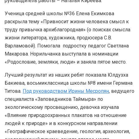
руководитель работы – Наталья Киреева.
Ученица средней школы №36 Елена Екимкова
раскрыла тему «Привносит жизни человека смысл к
труду привычка архиблагородная» (о поисках смысла
жизни литератора, художника, продюсера С.В.
Варламовой). Помогала подростку педагог Светлана
Макарова. Норильчанка выступала в номинации
«Родословие, земляки, люди» и заняла пятое место.
Лучший результат из наших ребят показала Юлдузха
Бакиева, восьмиклассница школы №8 имени Германа
Титова.
Под руководством Ирины Месропян
, ведущего
специалиста «Заповедников Таймыра» по
экологическому просвещению, девочка изучала
«Влияние природоохранных плакатов на отношение
людей к природе» и в конкурсном направлении
«Географическое краеведение, геология, археология,