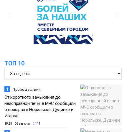
закрыли из-за появления медведя
Животные
12:25
Барнаул обошёл Красноярск в
списке городов, откуда приехали
Проекты
норильчане
Медиакомпании
ТОП 10
1
Происшествия
От короткого замыкания до
неисправной печи: в МЧС сообщили
о пожарах в Норильске, Дудинке и
Игарке
18:25 06 августа
114