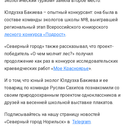
экологический туризм» заняла второе место.
Юлдузха Бакиева – опытный конкурсант: она была в
составе команды экологов школы №8, выигравшей
региональный этап Всероссийского юниорского
лесного конкурса «Подрост»
.
«Северный город» также рассказывал, что проект-
победитель «О чем молчит лес?» получил
продолжение как раз в конкурсе исследовательских
краеведческих работ «
Мое Красноярье
».
И о том, что юный эколог Юлдузха Бакиева и ее
товарищ по команде Руслан Сахипов познакомили со
своим природоохранным проектом одноклассников и
друзей на весенней школьной выставке плакатов.
Подписывайтесь на нашу страницу новостей
«Северный город Норильск» в
Telegram
.