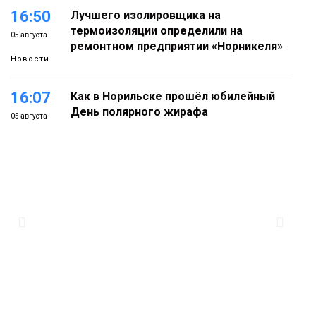
16:50
Лучшего изолировщика на
термоизоляции определили на
05 августа
ремонтном предприятии «Норникеля»
Новости
16:07
Как в Норильске прошёл юбилейный
День полярного жирафа
05 августа
Культура
15:22
Енисей проверил на прочность: в
Дудинке впервые состоялся заплыв X-
05 августа
WATERS на 12 км
Спорт
15:00
Юбилейный X-WATERS собрал в
Дудинке более 120 пловцов со всей
05 августа
России
Фото