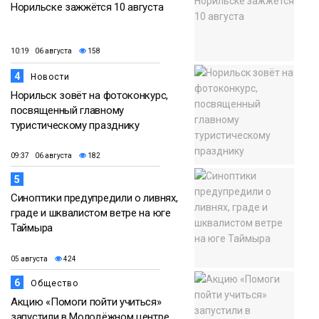
Норильске зажжётся 10 августа
10:19 06 августа
158
4
Новости
Норильск зовёт на фотоконкурс,
посвященный главному
туристическому празднику
09:37 06 августа
182
5
Синоптики предупредили о ливнях,
граде и шквалистом ветре на юге
Таймыра
05 августа
424
6
Общество
Акцию «Помоги пойти учиться»
запустили в Молодёжном центре