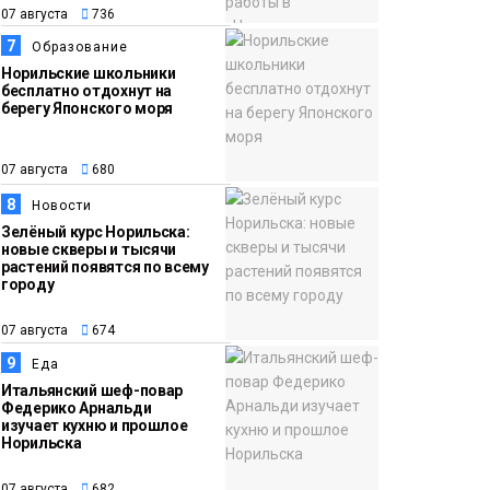
07 августа
736
7
Образование
Норильские школьники
бесплатно отдохнут на
берегу Японского моря
07 августа
680
8
Новости
Зелёный курс Норильска:
новые скверы и тысячи
растений появятся по всему
городу
07 августа
674
9
Еда
Итальянский шеф-повар
Федерико Арнальди
изучает кухню и прошлое
Норильска
07 августа
682