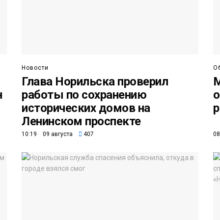
Новости
О
Глава Норильска проверил
М
н
работы по сохранению
о
исторических домов на
р
Ленинском проспекте
10:19 09 августа
407
08