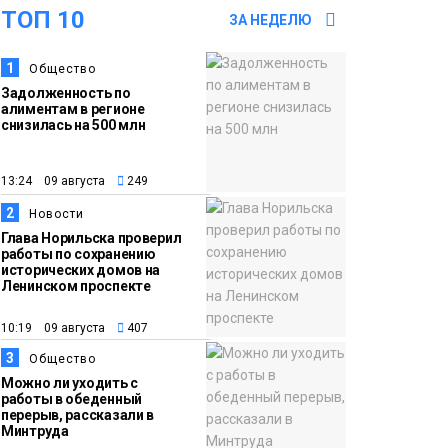
ТОП 10
Японского моря
ЗА НЕДЕЛЮ
Образование
1
Общество
16:41
Зелёный курс
Задолженность по
07 августа
Норильска: новые
алиментам в регионе
снизилась на 500 млн
скверы и тысячи
растений появятся по
всему городу
13:24 09 августа
249
Новости
2
Новости
15:56
Итальянский шеф-повар
Глава Норильска проверил
работы по сохранению
07 августа
Федерико Арнальди
исторических домов на
Ленинском проспекте
изучает кухню и
прошлое Норильска
Еда
10:19 09 августа
407
3
Общество
15:11
Игрок ФК «Норильск»
Можно ли уходить с
07 августа
Артём Антошкин помог
работы в обеденный
перерыв, рассказали в
сборной России взять
Минтруда