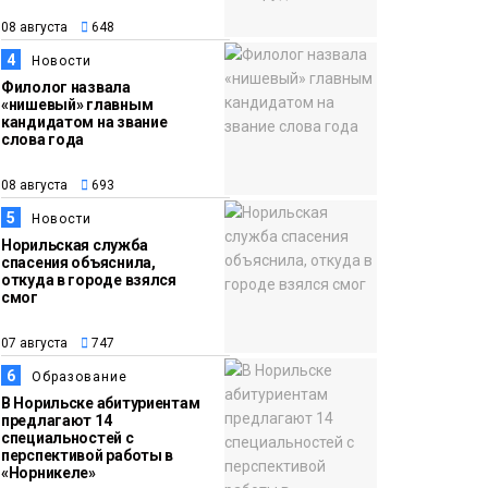
золото в футзальном
08 августа
648
турнире
Спорт
4
Новости
Филолог назвала
«нишевый» главным
кандидатом на звание
слова года
08 августа
693
5
Новости
Норильская служба
спасения объяснила,
откуда в городе взялся
смог
07 августа
747
6
Образование
В Норильске абитуриентам
предлагают 14
специальностей с
перспективой работы в
«Норникеле»