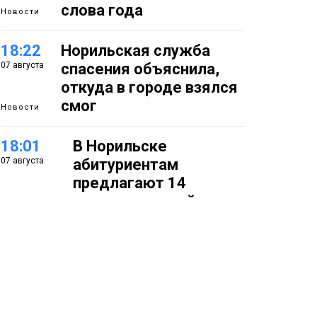
слова года
Новости
18:22
Норильская служба
07 августа
спасения объяснила,
откуда в городе взялся
смог
Новости
18:01
В Норильске
07 августа
абитуриентам
предлагают 14
специальностей с
перспективой работы
в «Норникеле»
Образование
17:25
Норильские
07 августа
школьники бесплатно
отдохнут на берегу