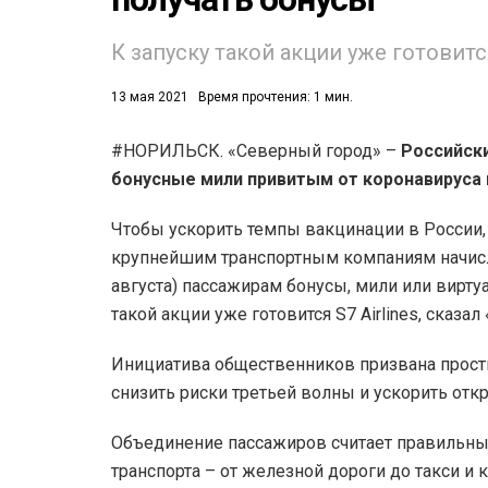
К запуску такой акции уже готовится 
13 мая 2021
Время прочтения: 1 мин.
#НОРИЛЬСК. «Северный город» –
Российски
бонусные мили привитым от коронавируса 
53)
558)
Чтобы ускорить темпы вакцинации в России
крупнейшим транспортным компаниям начисл
августа) пассажирам бонусы, мили или виртуа
такой акции уже готовится S7 Airlines, сказа
Инициатива общественников призвана прост
снизить риски третьей волны и ускорить отк
Объединение пассажиров считает правильны
транспорта – от железной дороги до такси и