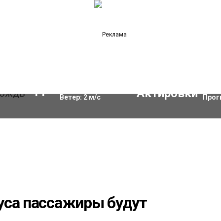
Влажность:
79
%
Акти
11
°C
Ветер:
2
м/с
Прог
уса пассажиры будут