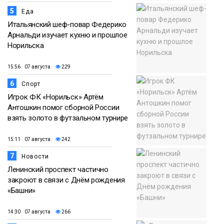
5
Еда
Итальянский шеф-повар Федерико
Арнальди изучает кухню и прошлое
Норильска
15:56 07 августа
229
6
Спорт
Игрок ФК «Норильск» Артём
Антошкин помог сборной России
взять золото в футзальном турнире
15:11 07 августа
242
7
Новости
Ленинский проспект частично
закроют в связи с Днём рождения
«Башни»
14:30 07 августа
266