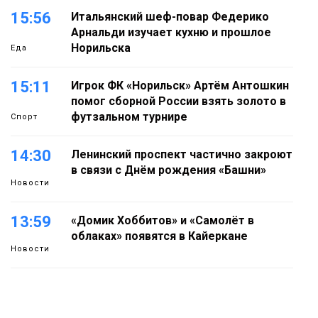
15:56
Итальянский шеф-повар Федерико
Арнальди изучает кухню и прошлое
Норильска
Еда
15:11
Игрок ФК «Норильск» Артём Антошкин
помог сборной России взять золото в
футзальном турнире
Спорт
14:30
Ленинский проспект частично закроют
в связи с Днём рождения «Башни»
Новости
13:59
«Домик Хоббитов» и «Самолёт в
облаках» появятся в Кайеркане
Новости
13:08
Предстоящие выходные в Норильске
будут зябкими, пасмурными и
дождливыми
Новости