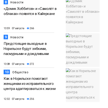
8
Новости
«Домик Хоббитов» и «Самолёт в
облаках» появятся в Кайеркане
13:59 07 августа
266
9
Новости
Предстоящие выходные в
Норильске будут зябкими,
пасмурными и дождливыми
13:08 07 августа
272
10
Общество
Как в Норильске помогают
женщинам из исправительного
центра адаптироваться к жизни
12:32 07 августа
256