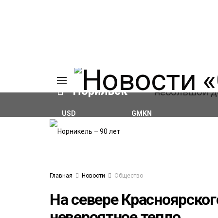
Норильск
USD
GMKN
₽81.41
(+0.59%)
₽127.86
(+0.28%)
ИЯ
А
Ы
А
ОВАНИЕ
Главная
Новости
Общество
ОВ
На севере Красноярског
невероятное тепло