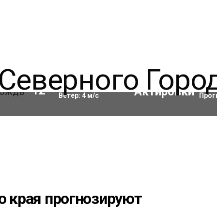
Влажность:
93
%
Акти
12
°C
Ветер:
4
м/с
Прог
о края прогнозируют