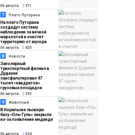
06 августа
371
7
Плато Путорана
На плато Путорана
создадут систему
наблюдения за вечной
мерзлотой и очистят
территорию от мусора
06 августа
420
8
Новости
Заполярный
транспортный филиал в
Дудинке
заасфальтировал 47
тысяч «квадратов»
грузовых площадок
06 августа
392
9
Животные
В Норильске лыжную
базу «Оль-Гуль» закрыли
из-за появления медведя
06 августа
634