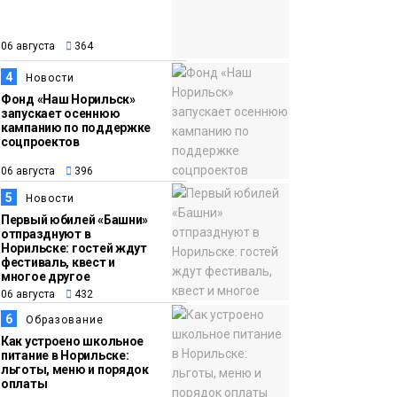
закрыли из-за
появления медведя
Животные
06 августа
364
4
Новости
12:25
Барнаул обошёл
Фонд «Наш Норильск»
запускает осеннюю
06 августа
Красноярск в
кампанию по поддержке
списке городов,
соцпроектов
откуда приехали
Проекты
06 августа
396
норильчане
Медиакомпании
5
Новости
Первый юбилей «Башни»
отпразднуют в
Норильске: гостей ждут
фестиваль, квест и
многое другое
06 августа
432
6
Образование
Как устроено школьное
питание в Норильске:
льготы, меню и порядок
оплаты