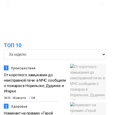
12:25
Барнаул обошёл Красноярск в
списке городов, откуда приехали
Проекты
норильчане
Медиакомпании
ТОП 10
1
Происшествия
От короткого замыкания до
неисправной печи: в МЧС сообщили
о пожарах в Норильске, Дудинке и
Игарке
18:25 06 августа
104
2
Здоровье
Номинант на премию «Герой