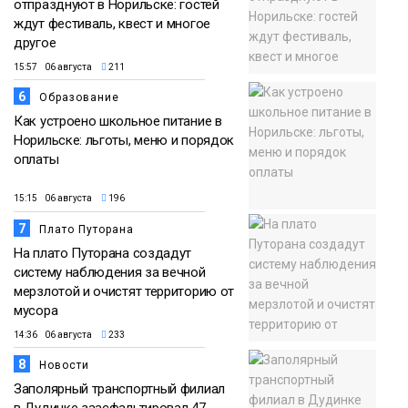
отпразднуют в Норильске: гостей
ждут фестиваль, квест и многое
другое
15:57 06 августа
211
6
Образование
Как устроено школьное питание в
Норильске: льготы, меню и порядок
оплаты
15:15 06 августа
196
7
Плато Путорана
На плато Путорана создадут
систему наблюдения за вечной
мерзлотой и очистят территорию от
мусора
14:36 06 августа
233
8
Новости
Заполярный транспортный филиал