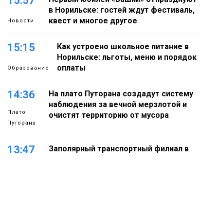
15:57
в Норильске: гостей ждут фестиваль,
квест и многое другое
Новости
15:15
Как устроено школьное питание в
Норильске: льготы, меню и порядок
оплаты
Образование
14:36
На плато Путорана создадут систему
наблюдения за вечной мерзлотой и
Плато
очистят территорию от мусора
Путорана
13:47
Заполярный транспортный филиал в
Дудинке заасфальтировал 47 тысяч
«квадратов» грузовых площадок
Новости
13:10
В Норильске лыжную базу «Оль-Гуль»
закрыли из-за появления медведя
Животные