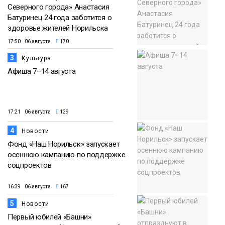
Северного города» Анастасия
Батуринец 24 года заботится о
здоровье жителей Норильска
17:50 06 августа
170
3
Культура
Афиша 7–14 августа
17:21 06 августа
129
4
Новости
Фонд «Наш Норильск» запускает
осеннюю кампанию по поддержке
соцпроектов
16:39 06 августа
167
5
Новости
Первый юбилей «Башни»