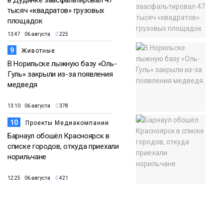
в Дудинке заасфальтировал 47
тысяч «квадратов» грузовых
площадок
13:47 06 августа
225
9
Животные
В Норильске лыжную базу «Оль-
Гуль» закрыли из-за появления
медведя
13:10 06 августа
378
10
Проекты Медиакомпании
Барнаул обошёл Красноярск в
списке городов, откуда приехали
норильчане
12:25 06 августа
421