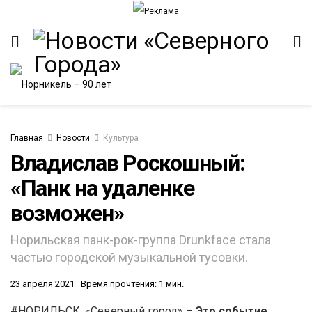
Главная
Новости
Культура
Владислав Роскошный:
«Панк на удаленке
возможен»
Норильская панк-рок-группа Drunkface стала
частью городской музыкальной тусовки.
23 апреля 2021
Время прочтения: 1 мин.
#НОРИЛЬСК. «Северный город» –
Это событие