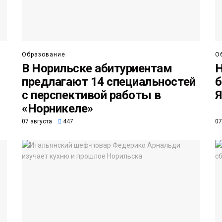
Образование
О
В Норильске абитуриентам
Н
предлагают 14 специальностей
б
с перспективой работы в
Я
«Норникеле»
07 августа
447
07