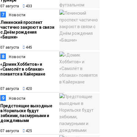
турнире
07 августа
433
7
Новости
Ленинский проспект
частично закроют в связи
с Днём рождения
«Башни»
07 августа
445
8
Новости
«Домик Хоббитов» и
«Самолёт в облаках»
появятся в Кайеркане
07 августа
420
9
Новости
Предстоящие выходные
в Норильске будут
зябкими, пасмурными и
дождливыми
07 августа
425