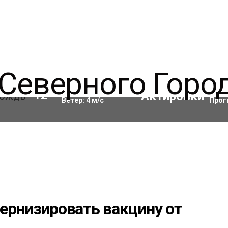
Влажность:
84
%
Акти
12
°C
Ветер:
4
м/с
Прог
ернизировать вакцину от