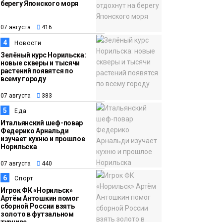
берегу Японского моря
12:32
Как в Норильске
07 августа
помогают женщинам
07 августа
416
из исправительного
4
Новости
центра
Зелёный курс Норильска:
новые скверы и тысячи
адаптироваться к
растений появятся по
жизни
всему городу
Общество
07 августа
383
5
Еда
Итальянский шеф-повар
Федерико Арнальди
изучает кухню и прошлое
Норильска
07 августа
440
6
Спорт
Игрок ФК «Норильск»
Артём Антошкин помог
сборной России взять
золото в футзальном