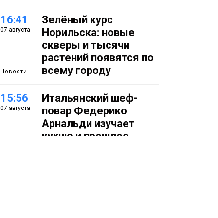
16:41
Зелёный курс
07 августа
Норильска: новые
скверы и тысячи
растений появятся по
всему городу
Новости
15:56
Итальянский шеф-
07 августа
повар Федерико
Арнальди изучает
кухню и прошлое
Норильска
Еда
15:11
Игрок ФК «Норильск»
07 августа
Артём Антошкин
помог сборной России
взять золото в