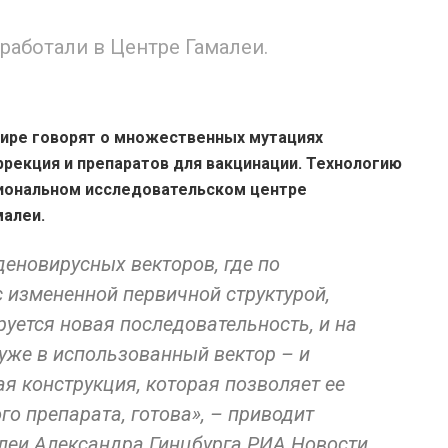
аботали в Центре Гамалеи.
мире говорят о множественных мутациях
ррекция и препаратов для вакцинации. Технологию
иональном исследовательском центре
малеи.
деновирусных векторов, где по
с измененной первичной структурой,
руется новая последовательность, и на
уже в использованный вектор – и
ая конструкция, которая позволяет ее
го препарата, готова», – приводит
леи Александра Гинцбурга РИА Новости