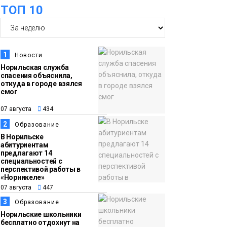
ТОП 10
футзальном турнире
Спорт
14:30
Ленинский проспект
07 августа
частично закроют в
1
Новости
связи с Днём
Норильская служба
спасения объяснила,
рождения «Башни»
Новости
откуда в городе взялся
смог
13:59
«Домик Хоббитов» и
07 августа
434
07 августа
«Самолёт в облаках»
2
Образование
появятся в Кайеркане
Новости
В Норильске
абитуриентам
предлагают 14
13:08
Предстоящие
специальностей с
перспективой работы в
07 августа
выходные в
«Норникеле»
Норильске будут
07 августа
447
зябкими, пасмурными
3
Образование
и дождливыми
Норильские школьники
Новости
бесплатно отдохнут на