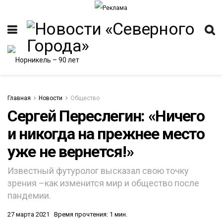
Главная
Новости
Общество
Сергей Переслегин: «Ничего
и никогда на прежнее место
ИТЕТ
уже не вернется!»
Известный футуролог высказал свою точку
зрения –как изменится мир и общество после
пандемии.
27 марта 2021
Время прочтения: 1 мин.