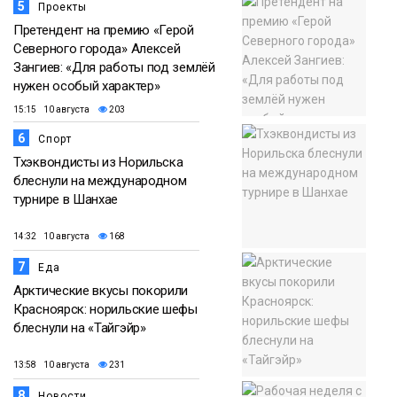
5
Проекты
Претендент на премию «Герой
Северного города» Алексей
Зангиев: «Для работы под землёй
нужен особый характер»
15:15 10 августа
203
6
Спорт
Тхэквондисты из Норильска
блеснули на международном
турнире в Шанхае
14:32 10 августа
168
7
Еда
Арктические вкусы покорили
Красноярск: норильские шефы
блеснули на «Тайгэйр»
13:58 10 августа
231
8
Новости