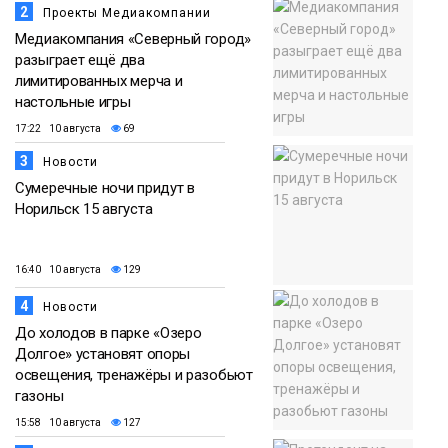
2
Проекты Медиакомпании
Медиакомпания «Северный город»
разыграет ещё два
лимитированных мерча и
настольные игры
17:22 10 августа
69
3
Новости
Сумеречные ночи придут в
Норильск 15 августа
16:40 10 августа
129
4
Новости
До холодов в парке «Озеро
Долгое» установят опоры
освещения, тренажёры и разобьют
газоны
15:58 10 августа
127