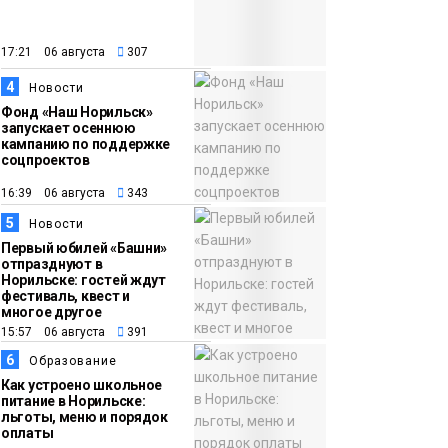
закрыли из-за
появления медведя
Животные
17:21 06 августа
307
4
12:25
Барнаул обошёл
Новости
Фонд «Наш Норильск»
Красноярск в
запускает осеннюю
списке городов,
кампанию по поддержке
соцпроектов
откуда приехали
Проекты
норильчане
16:39 06 августа
343
Медиакомпании
5
Новости
Первый юбилей «Башни»
отпразднуют в
Норильске: гостей ждут
фестиваль, квест и
многое другое
15:57 06 августа
391
6
Образование
Как устроено школьное
питание в Норильске:
льготы, меню и порядок
оплаты