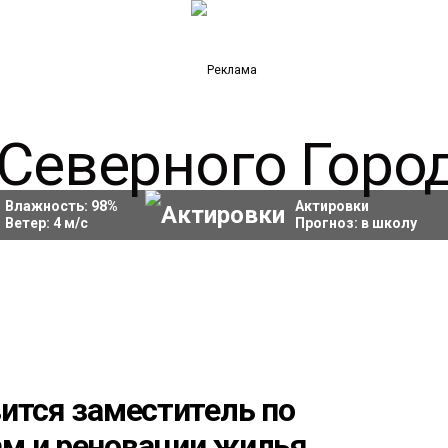
Влажность:
98
%
Актировки
Ветер:
4
м/с
Прогноз:
в школу
ится заместитель по
м и реновации жилья