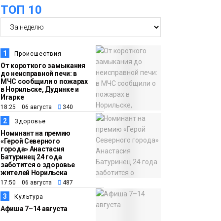
оплаты
Образование
ТОП 10
14:36
На плато Путорана
создадут систему
наблюдения за вечной
1
Происшествия
мерзлотой и очистят
От короткого замыкания
Плато
до неисправной печи: в
территорию от мусора
Путорана
МЧС сообщили о пожарах
в Норильске, Дудинке и
Игарке
13:47
Заполярный
18:25 06 августа
340
транспортный филиал
2
Здоровье
в Дудинке
Номинант на премию
«Герой Северного
заасфальтировал 47
города» Анастасия
Батуринец 24 года
тысяч «квадратов»
заботится о здоровье
грузовых площадок
жителей Норильска
Новости
17:50 06 августа
487
3
Культура
13:10
В Норильске лыжную
Афиша 7–14 августа
базу «Оль-Гуль»