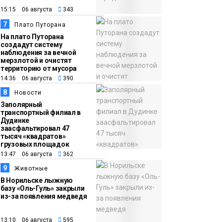
15:15 06 августа
343
7
Плато Путорана
На плато Путорана
создадут систему
наблюдения за вечной
мерзлотой и очистят
территорию от мусора
14:36 06 августа
390
8
Новости
Заполярный
транспортный филиал в
Дудинке
заасфальтировал 47
тысяч «квадратов»
грузовых площадок
13:47 06 августа
362
9
Животные
В Норильске лыжную
базу «Оль-Гуль» закрыли
из-за появления медведя
13:10 06 августа
595