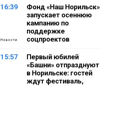
16:39
Фонд «Наш Норильск»
запускает осеннюю
кампанию по
поддержке
соцпроектов
Новости
15:57
Первый юбилей
«Башни» отпразднуют
в Норильске: гостей
ждут фестиваль,
квест и многое другое
Новости
15:15
Как устроено
школьное питание в
Норильске: льготы,
меню и порядок