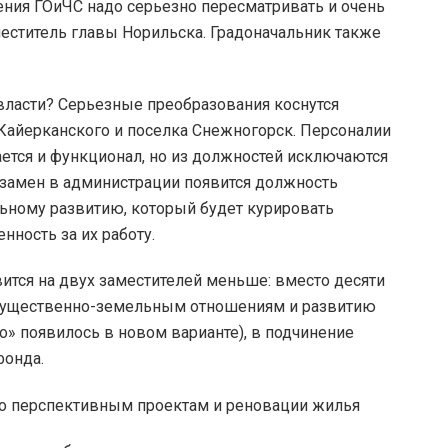
ения ГОиЧС надо серьезно пересматривать и очень
аместитель главы Норильска. Градоначальник также
 власти? Серьезные преобразования коснутся
 Кайерканского и поселка Снежногорск. Персоналии
ается и функционал, но из должностей исключаются
Взамен в администрации появится должность
льному развитию, который будет курировать
нность за их работу.
вится на двух заместителей меньше: вместо десяти
 имущественно-земельным отношениям и развитию
» появилось в новом варианте), в подчинение
фонда.