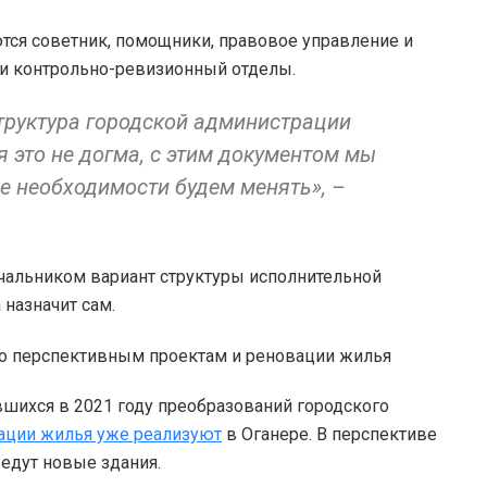
тся советник, помощники, правовое управление и
 и контрольно-ревизионный отделы.
структура городской администрации
я это не догма, с этим документом мы
ае необходимости будем менять», –
альником вариант структуры исполнительной
 назначит сам.
вшихся в 2021 году преобразований городского
ации жилья уже реализуют
в Оганере. В перспективе
едут новые здания.