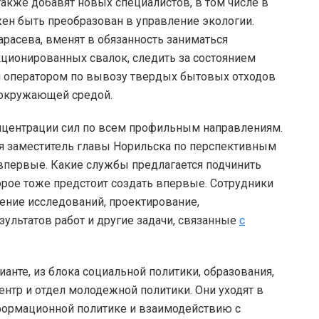
акже добавят новых специалистов, в том числе в
жен быть преобразован в управление экологии.
расева, вменят в обязанность заниматься
ционированных свалок, следить за состоянием
м оператором по вывозу твердых бытовых отходов
 окружающей средой.
онцентрации сил по всем профильным направлениям.
бя заместитель главы Норильска по перспективным
впервые. Какие службы предлагается подчинить
орое тоже предстоит создать впервые. Сотрудники
ение исследований, проектирование,
ультатов работ и другие задачи, связанные
с
анте, из блока социальной политики, образования,
нтр и отдел молодежной политики. Они уходят в
нформационной политике и взаимодействию с