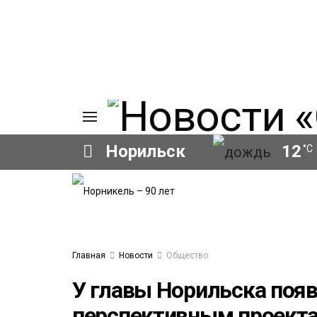
Норильск
12
°C
ИЯ
А
Ы
А
ОВАНИЕ
Главная
Новости
Общество
ОВ
У главы Норильска появ
перспективным проекта