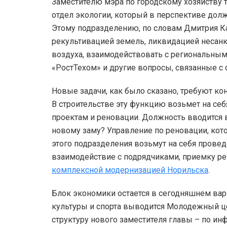
Заместителю мэра по городскому хозяйству т
отдел экологии, который в перспективе дол
Этому подразделению, по словам Дмитрия Ка
рекультивацией земель, ликвидацией несанк
воздуха, взаимодействовать с региональны
«РостТехом» и другие вопросы, связанные с
Новые задачи, как было сказано, требуют к
В строительстве эту функцию возьмет на се
проектам и реновации. Должность вводится 
новому заму? Управление по реновации, кот
этого подразделения возьмут на себя провед
взаимодействие с подрядчиками, приемку рез
комплексной модернизацией Норильска
.
Блок экономики остается в сегодняшнем вари
культуры и спорта выводится Молодежный це
структуру нового заместителя главы – по и