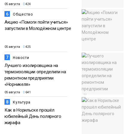
05 августа
424
6
Общество
Акцию «Помоги пойти учиться»
запустили в Молодёжном центре
05 августа
425
7
Новости
Лучшего изолировщика на
термоизоляции определили на
ремонтном предприятии
«Норникеля»
05 августа
641
8
Культура
Как в Норильске прошёл
юбилейный День полярного
жирафа