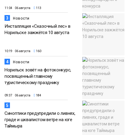
11:04 06 августа
113
3
Новости
Инсталляция «Сказочный лес» в
Норильске зажжётся 10 августа
10:19 06 августа
160
4
Новости
Норильск зовёт на фотоконкурс,
посвященный главному
туристическому празднику
09:37 06 августа
184
5
Синоптики предупредили о ливнях,
граде и шквалистом ветре на юге
Таймыра