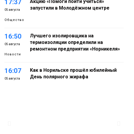
17:37
Акцию «Помоги пойти учиться»
запустили в Молодёжном центре
05 августа
Общество
16:50
Лучшего изолировщика на
термоизоляции определили на
05 августа
ремонтном предприятии «Норникеля»
Новости
16:07
Как в Норильске прошёл юбилейный
День полярного жирафа
05 августа
Культура
15:22
Енисей проверил на прочность: в
Дудинке впервые состоялся заплыв X-
05 августа
WATERS на 12 км
Спорт