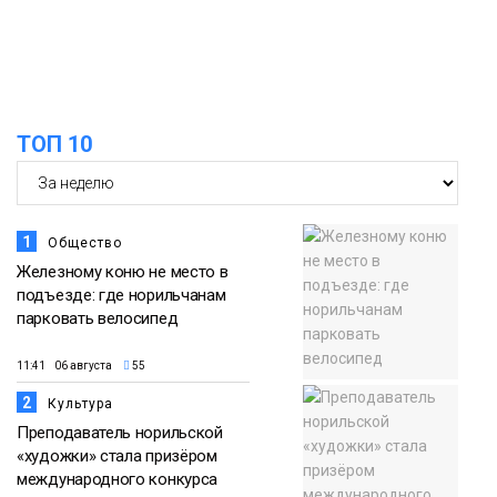
15:00
Юбилейный X-WATERS собрал в
Дудинке более 120 пловцов со всей
05 августа
России
Фото
ТОП 10
1
Общество
Железному коню не место в
подъезде: где норильчанам
парковать велосипед
11:41 06 августа
55
2
Культура
Преподаватель норильской
«художки» стала призёром
международного конкурса