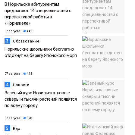
В Норильске абитуриентам
предлагают 14 специальностей с
перспективой работы в
«Норникеле»
07 августа
442
3
Образование
Норильские школьники бесплатно
отдохнут на берегу Японского моря
07 августа
413
4
Новости
Зелёный курс Норильска: новые
скверы и тысячи растений появятся
по всему городу
07 августа
378
5
Еда