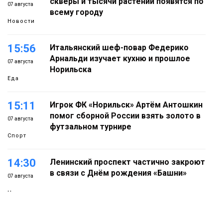
скверы и тысячи растений появятся по
07 августа
всему городу
Новости
15:56
Итальянский шеф-повар Федерико
Арнальди изучает кухню и прошлое
07 августа
Норильска
Еда
15:11
Игрок ФК «Норильск» Артём Антошкин
помог сборной России взять золото в
07 августа
футзальном турнире
Спорт
14:30
Ленинский проспект частично закроют
в связи с Днём рождения «Башни»
07 августа
Новости
13:59
«Домик Хоббитов» и «Самолёт в