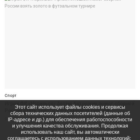
Спорт
Игрок ФК «Норильск» Артём Антошкин помог сборной
Этот сайт использует файлы cookies и сервисы
России взять золото в футзальном турнире
сбора технических данных посетителей (данные об
IP-адресе и др.) для обеспечения работоспособности
07 августа
432
и улучшения качества обслуживания. Продолжая
использовать наш сайт, вы автоматически
соглашаетесь с использованием данных технологий: