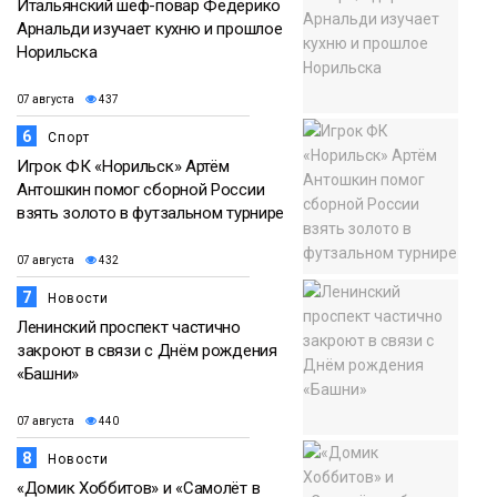
Итальянский шеф-повар Федерико
Арнальди изучает кухню и прошлое
Норильска
07 августа
437
6
Спорт
Игрок ФК «Норильск» Артём
Антошкин помог сборной России
взять золото в футзальном турнире
07 августа
432
7
Новости
Ленинский проспект частично
закроют в связи с Днём рождения
«Башни»
07 августа
440
8
Новости
«Домик Хоббитов» и «Самолёт в