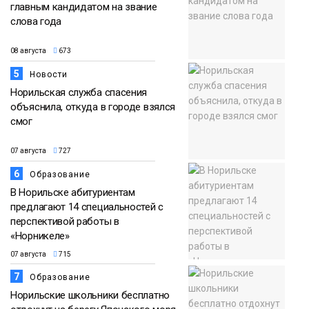
главным кандидатом на звание
слова года
08 августа
673
5
Новости
Норильская служба спасения
объяснила, откуда в городе взялся
смог
07 августа
727
6
Образование
В Норильске абитуриентам
предлагают 14 специальностей с
перспективой работы в
«Норникеле»
07 августа
715
7
Образование
Норильские школьники бесплатно