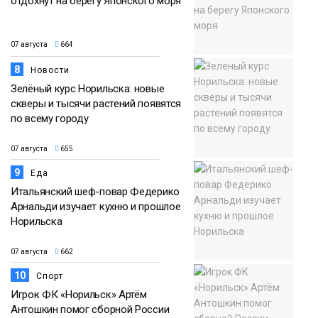
отдохнут на берегу Японского моря
07 августа
664
8
Новости
Зелёный курс Норильска: новые
скверы и тысячи растений появятся
по всему городу
07 августа
655
9
Еда
Итальянский шеф-повар Федерико
Арнальди изучает кухню и прошлое
Норильска
07 августа
662
10
Спорт
Игрок ФК «Норильск» Артём
Антошкин помог сборной России