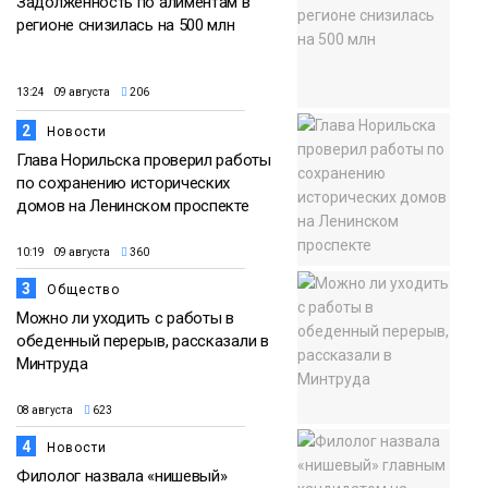
Задолженность по алиментам в
регионе снизилась на 500 млн
13:24 09 августа
206
2
Новости
Глава Норильска проверил работы
по сохранению исторических
домов на Ленинском проспекте
10:19 09 августа
360
3
Общество
Можно ли уходить с работы в
обеденный перерыв, рассказали в
Минтруда
08 августа
623
4
Новости
Филолог назвала «нишевый»