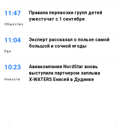
11:47
Правила перевозки групп детей
ужесточат с 1 сентября
Общество
11:04
Эксперт рассказал о пользе самой
большой и сочной ягоды
Еда
10:23
Авиакомпания NordStar вновь
выступила партнером заплыва
X‑WATERS Енисей в Дудинке
Новости
09:37
Фиктивный брак ради вида на
жительство раскрыли в Норильске
Общество
13:24
Задолженность по алиментам в
регионе снизилась на 500 млн
09 августа