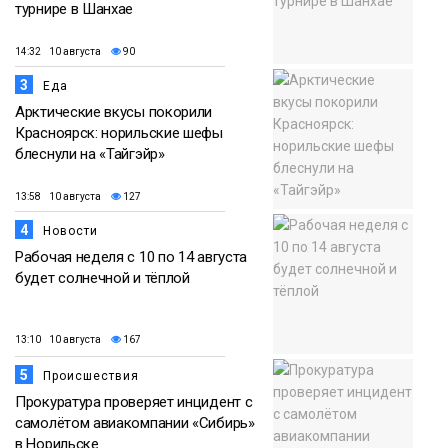
турнире в Шанхае
14:32 10 августа
90
3
Еда
Арктические вкусы покорили
Красноярск: норильские шефы
блеснули на «Тайгэйр»
13:58 10 августа
127
4
Новости
Рабочая неделя с 10 по 14 августа
будет солнечной и тёплой
13:10 10 августа
167
5
Происшествия
Прокуратура проверяет инцидент с
самолётом авиакомпании «Сибирь»
в Норильске