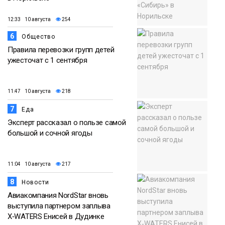
12:33 10 августа
254
6
Общество
Правила перевозки групп детей
ужесточат с 1 сентября
11:47 10 августа
218
7
Еда
Эксперт рассказал о пользе самой
большой и сочной ягоды
11:04 10 августа
217
8
Новости
Авиакомпания NordStar вновь
выступила партнером заплыва
X‑WATERS Енисей в Дудинке