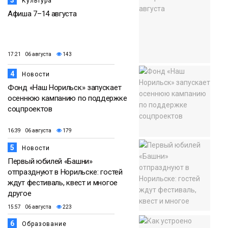
3
Культура
Афиша 7–14 августа
17:21 06 августа
143
4
Новости
Фонд «Наш Норильск» запускает
осеннюю кампанию по поддержке
соцпроектов
16:39 06 августа
179
5
Новости
Первый юбилей «Башни»
отпразднуют в Норильске: гостей
ждут фестиваль, квест и многое
другое
15:57 06 августа
223
6
Образование