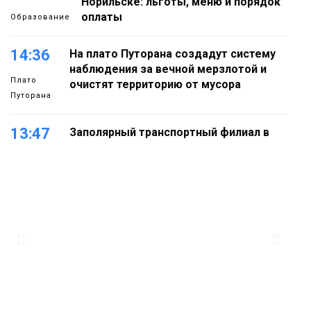
Норильске: льготы, меню и порядок
оплаты
Образование
14:36
На плато Путорана создадут систему
наблюдения за вечной мерзлотой и
Плато
очистят территорию от мусора
Путорана
13:47
Заполярный транспортный филиал в
Дудинке заасфальтировал 47 тысяч
«квадратов» грузовых площадок
Новости
13:10
В Норильске лыжную базу «Оль-Гуль»
закрыли из-за появления медведя
Животные
12:25
Барнаул обошёл Красноярск в
списке городов, откуда приехали
Проекты
норильчане
Медиакомпании