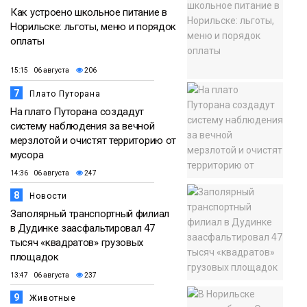
Как устроено школьное питание в
Норильске: льготы, меню и порядок
оплаты
15:15 06 августа
206
7
Плато Путорана
На плато Путорана создадут
систему наблюдения за вечной
мерзлотой и очистят территорию от
мусора
14:36 06 августа
247
8
Новости
Заполярный транспортный филиал
в Дудинке заасфальтировал 47
тысяч «квадратов» грузовых
площадок
13:47 06 августа
237
9
Животные