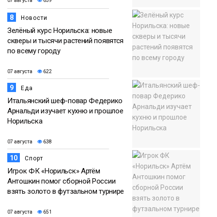
07 августа
639
8
Новости
Зелёный курс Норильска: новые
скверы и тысячи растений появятся
по всему городу
07 августа
622
9
Еда
Итальянский шеф-повар Федерико
Арнальди изучает кухню и прошлое
Норильска
07 августа
638
10
Спорт
Игрок ФК «Норильск» Артём
Антошкин помог сборной России
взять золото в футзальном турнире
07 августа
651