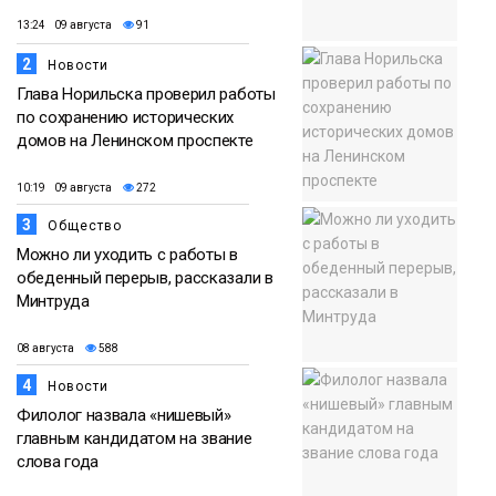
13:24 09 августа
91
2
Новости
Глава Норильска проверил работы
по сохранению исторических
домов на Ленинском проспекте
10:19 09 августа
272
3
Общество
Можно ли уходить с работы в
обеденный перерыв, рассказали в
Минтруда
08 августа
588
4
Новости
Филолог назвала «нишевый»
главным кандидатом на звание
слова года