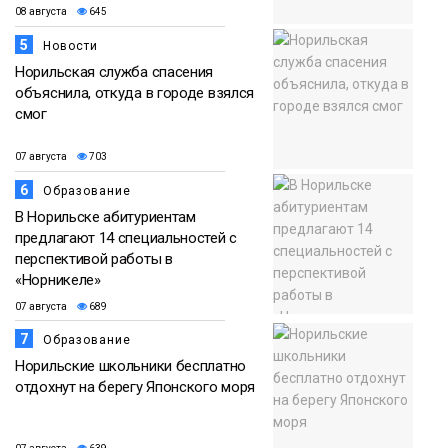
08 августа
645
5
Новости
Норильская служба спасения
объяснила, откуда в городе взялся
смог
07 августа
703
6
Образование
В Норильске абитуриентам
предлагают 14 специальностей с
перспективой работы в
«Норникеле»
07 августа
689
7
Образование
Норильские школьники бесплатно
отдохнут на берегу Японского моря