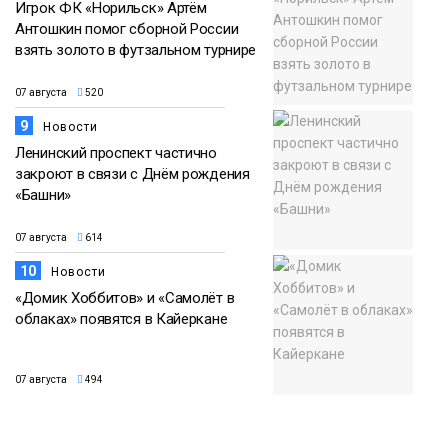
Игрок ФК «Норильск» Артём
Антошкин помог сборной России
взять золото в футзальном турнире
07 августа
520
9
Новости
Ленинский проспект частично
закроют в связи с Днём рождения
«Башни»
07 августа
614
10
Новости
«Домик Хоббитов» и «Самолёт в
облаках» появятся в Кайеркане
07 августа
494