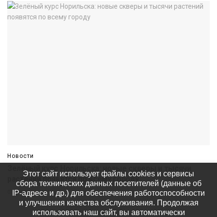
Новости
Зелёный курс Норильска: новые скверы и тысячи
Этот сайт использует файлы cookies и сервисы
растений появятся по всему городу
сбора технических данных посетителей (данные об
IP-адресе и др.) для обеспечения работоспособности
07 августа
491
и улучшения качества обслуживания. Продолжая
использовать наш сайт, вы автоматически