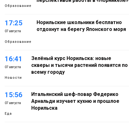
перспективой работы в «Норникеле»
Образование
17:25
Норильские школьники бесплатно
отдохнут на берегу Японского моря
07 августа
Образование
16:41
Зелёный курс Норильска: новые
скверы и тысячи растений появятся по
07 августа
всему городу
Новости
15:56
Итальянский шеф-повар Федерико
Арнальди изучает кухню и прошлое
07 августа
Норильска
Еда
15:11
Игрок ФК «Норильск» Артём Антошкин
помог сборной России взять золото в
07 августа