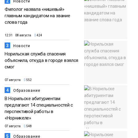
2
Новости
Филолог назвала «нишевый»
главным кандидатом на звание
слова года
12:31 08 августа
424
3
Новости
Норильская служба спасения
объяснила, откуда в городе взялся
смог
07 августа
552
4
Образование
В Норильске абитуриентам
предлагают 14 специальностей с
перспективой работы в
«Норникеле»
07 августа
548
5
Образование