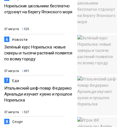
Норильские школьники бесплатно
отдохнут на берегу Японского моря
07 августа
525
6
Новости
Зелёный курс Норильска: новые
скверы и тысячи растений появятся
по всему городу
07 августа
491
7
Еда
Итальянский шеф-повар Федерико
Арнальди изучает кухню и прошлое
Норильска
07 августа
527
8
Спорт