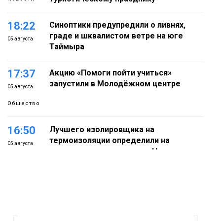
18:22
Синоптики предупредили о ливнях,
граде и шквалистом ветре на юге
05 августа
Таймыра
17:37
Акцию «Помоги пойти учиться»
запустили в Молодёжном центре
05 августа
Общество
16:50
Лучшего изолировщика на
термоизоляции определили на
05 августа
ремонтном предприятии «Норникеля»
Новости
16:07
Как в Норильске прошёл юбилейный
День полярного жирафа
05 августа
Культура