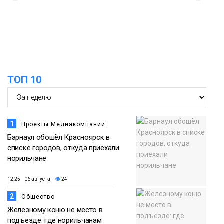
15:22
Енисей проверил на прочность: в
Дудинке впервые состоялся заплыв X-
05 августа
WATERS на 12 км
Спорт
ТОП 10
1
Проекты Медиакомпании
Барнаул обошёл Красноярск в
списке городов, откуда приехали
норильчане
12:25 06 августа
24
2
Общество
Железному коню не место в
подъезде: где норильчанам