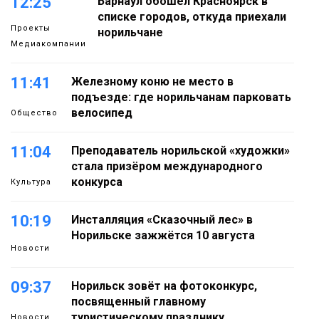
12:25
Барнаул обошёл Красноярск в
списке городов, откуда приехали
Проекты
норильчане
Медиакомпании
11:41
Железному коню не место в
подъезде: где норильчанам парковать
велосипед
Общество
11:04
Преподаватель норильской «художки»
стала призёром международного
конкурса
Культура
10:19
Инсталляция «Сказочный лес» в
Норильске зажжётся 10 августа
Новости
09:37
Норильск зовёт на фотоконкурс,
посвященный главному
туристическому празднику
Новости