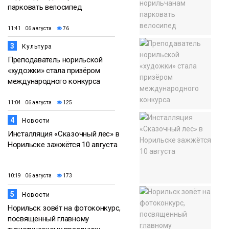
парковать велосипед
11:41 06 августа
76
3
Культура
Преподаватель норильской
«художки» стала призёром
международного конкурса
11:04 06 августа
125
4
Новости
Инсталляция «Сказочный лес» в
Норильске зажжётся 10 августа
10:19 06 августа
173
5
Новости
Норильск зовёт на фотоконкурс,
посвященный главному