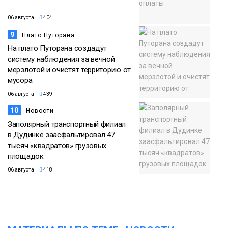
06 августа
404
9
Плато Путорана
На плато Путорана создадут
систему наблюдения за вечной
мерзлотой и очистят территорию от
мусора
06 августа
439
10
Новости
Заполярный транспортный филиал
в Дудинке заасфальтировал 47
тысяч «квадратов» грузовых
площадок
06 августа
418