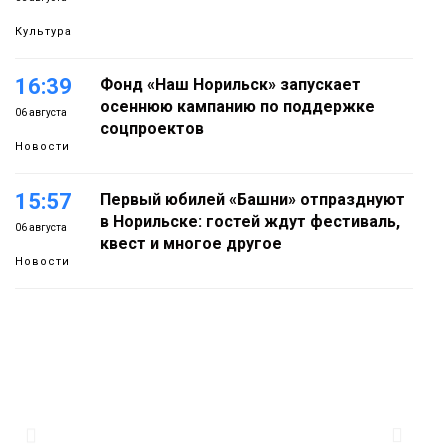
Культура
16:39
Фонд «Наш Норильск» запускает
осеннюю кампанию по поддержке
06 августа
соцпроектов
Новости
15:57
Первый юбилей «Башни» отпразднуют
в Норильске: гостей ждут фестиваль,
06 августа
квест и многое другое
Новости
15:15
Как устроено школьное питание в
Норильске: льготы, меню и порядок
06 августа
оплаты
Образование
14:36
На плато Путорана создадут систему