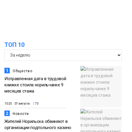
наблюдения за вечной мерзлотой и
06 августа
очистят территорию от мусора
Плато
Путорана
13:47
Заполярный транспортный филиал в
Дудинке заасфальтировал 47 тысяч
06 августа
ТОП 10
«квадратов» грузовых площадок
Новости
1
Общество
Исправленная дата в трудовой
книжке стоила норильчанке 9
месяцев стажа
10:25 07 августа
73
2
Новости
Жителей Норильска обвиняют в
организации подпольного казино