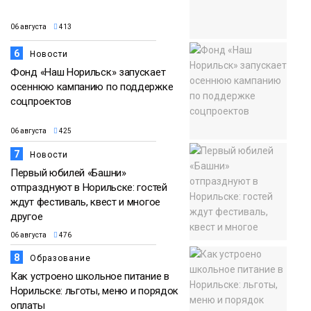
06 августа
413
6
Новости
Фонд «Наш Норильск» запускает
осеннюю кампанию по поддержке
соцпроектов
06 августа
425
7
Новости
Первый юбилей «Башни»
отпразднуют в Норильске: гостей
ждут фестиваль, квест и многое
другое
06 августа
476
8
Образование
Как устроено школьное питание в
Норильске: льготы, меню и порядок
оплаты