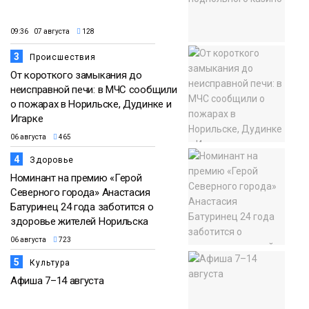
09:36 07 августа
128
3
Происшествия
От короткого замыкания до
неисправной печи: в МЧС сообщили
о пожарах в Норильске, Дудинке и
Игарке
06 августа
465
4
Здоровье
Номинант на премию «Герой
Северного города» Анастасия
Батуринец 24 года заботится о
здоровье жителей Норильска
06 августа
723
5
Культура
Афиша 7–14 августа