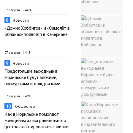
07 августа
440
8
Новости
«Домик Хоббитов» и «Самолёт в
облаках» появятся в Кайеркане
07 августа
418
9
Новости
Предстоящие выходные в
Норильске будут зябкими,
пасмурными и дождливыми
07 августа
424
10
Общество
Как в Норильске помогают
женщинам из исправительного
центра адаптироваться к жизни