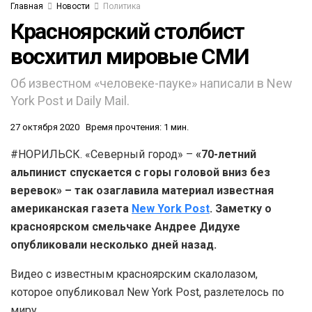
Главная
Новости
Политика
Красноярский столбист
восхитил мировые СМИ
Об известном «человеке-пауке» написали в New
York Post и Daily Mail.
27 октября 2020
Время прочтения: 1 мин.
#НОРИЛЬСК. «Северный город» –
«70-летний
альпинист спускается с горы головой вниз без
веревок» – так озаглавила материал известная
американская газета
New York Post
. Заметку о
красноярском смельчаке Андрее Дидухе
опубликовали несколько дней назад.
Видео с известным красноярским скалолазом,
которое опубликовал New York Post, разлетелось по
миру.