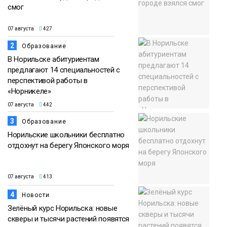
смог
07 августа
427
2
Образование
В Норильске абитуриентам
предлагают 14 специальностей с
перспективой работы в
«Норникеле»
07 августа
442
3
Образование
Норильские школьники бесплатно
отдохнут на берегу Японского моря
07 августа
413
4
Новости
Зелёный курс Норильска: новые
скверы и тысячи растений появятся