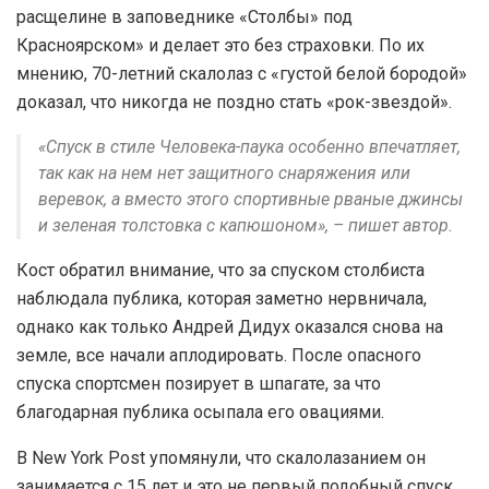
расщелине в заповеднике «Столбы» под
Красноярском» и делает это без страховки. По их
мнению, 70-летний скалолаз с «густой белой бородой»
доказал, что никогда не поздно стать «рок-звездой».
«Спуск в стиле Человека-паука особенно впечатляет,
так как на нем нет защитного снаряжения или
веревок, а вместо этого спортивные рваные джинсы
и зеленая толстовка с капюшоном», – пишет автор.
Кост обратил внимание, что за спуском столбиста
наблюдала публика, которая заметно нервничала,
однако как только Андрей Дидух оказался снова на
земле, все начали аплодировать. После опасного
спуска спортсмен позирует в шпагате, за что
благодарная публика осыпала его овациями.
В New York Post упомянули, что скалолазанием он
занимается с 15 лет и это не первый подобный спуск