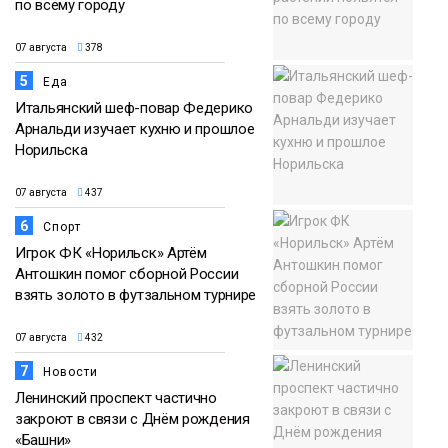
по всему городу
07 августа
378
5
Еда
Итальянский шеф-повар Федерико
Арнальди изучает кухню и прошлое
Норильска
07 августа
437
6
Спорт
Игрок ФК «Норильск» Артём
Антошкин помог сборной России
взять золото в футзальном турнире
07 августа
432
7
Новости
Ленинский проспект частично
закроют в связи с Днём рождения
«Башни»