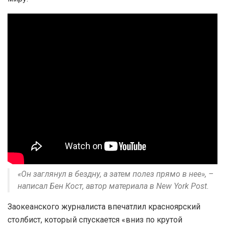
«Он заглянул в бездну, а затем полез прямо в нее», –
написал Бен Кост, автор материала в New York Рost.
Заокеанского журналиста впечатлил красноярский
столбист, который спускается «вниз по крутой