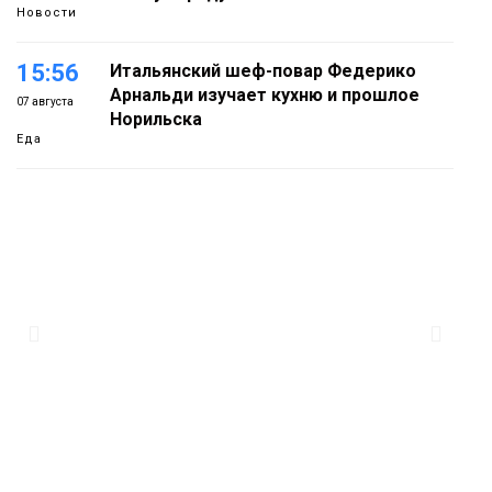
Новости
15:56
Итальянский шеф-повар Федерико
Арнальди изучает кухню и прошлое
07 августа
Норильска
Еда
15:11
Игрок ФК «Норильск» Артём Антошкин
помог сборной России взять золото в
07 августа
футзальном турнире
Спорт
14:30
Ленинский проспект частично закроют
в связи с Днём рождения «Башни»
07 августа
Новости
13:59
«Домик Хоббитов» и «Самолёт в
облаках» появятся в Кайеркане
07 августа