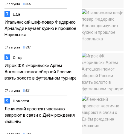
07 августа
505
7
Еда
Итальянский шеф-повар Федерико
Арнальди изучает кухню и прошлое
Норильска
07 августа
537
8
Спорт
Игрок ФК «Норильск» Артём
Антошкин помог сборной России
взять золото в футзальном турнире
07 августа
531
9
Новости
Ленинский проспект частично
закроют в связи с Днём рождения
«Башни»