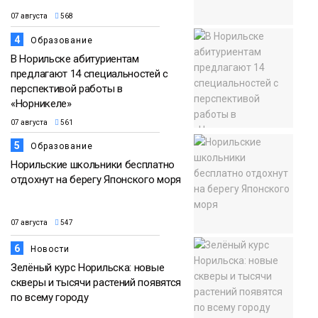
07 августа
568
4
Образование
В Норильске абитуриентам
предлагают 14 специальностей с
перспективой работы в
«Норникеле»
07 августа
561
5
Образование
Норильские школьники бесплатно
отдохнут на берегу Японского моря
07 августа
547
6
Новости
Зелёный курс Норильска: новые
скверы и тысячи растений появятся
по всему городу