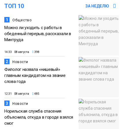
ТОП 10
ЗА НЕДЕЛЮ
Новости
1
Общество
Можно ли уходить с работы в
обеденный перерыв, рассказали в
Минтруда
14:33 08 августа
398
2
Новости
Филолог назвала «нишевый»
главным кандидатом на звание
слова года
12:31 08 августа
485
3
Новости
Норильская служба спасения
объяснила, откуда в городе взялся
смог