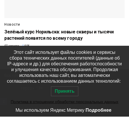
Новости
Зелёный курс Норильска: новые скверы и тысячи
растений появятся по всему городу
07 августа
505
Этот сайт использует файлы cookies и сервисы
сбора технических данных посетителей (данные об
IP-адресе и др.) для обеспечения работоспособности
и улучшения качества обслуживания. Продолжая
использовать наш сайт, вы автоматически
Все права защищены © ООО
соглашаетесь с использованием данных технологий:
«Медиакомпания «Северный
город». 18+
Принять
Политика в отношении обработки персональных данных
Мы используем Яндекс Метрику
Подробнее