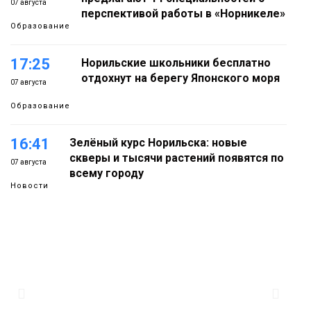
07 августа
перспективой работы в «Норникеле»
Образование
17:25
Норильские школьники бесплатно
отдохнут на берегу Японского моря
07 августа
Образование
16:41
Зелёный курс Норильска: новые
скверы и тысячи растений появятся по
07 августа
всему городу
Новости
15:56
Итальянский шеф-повар Федерико
Арнальди изучает кухню и прошлое
07 августа
Норильска
Еда
15:11
Игрок ФК «Норильск» Артём Антошкин