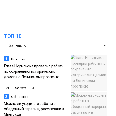
помог сборной России взять золото в
07 августа
футзальном турнире
Спорт
14:30
Ленинский проспект частично закроют
в связи с Днём рождения «Башни»
07 августа
ТОП 10
Новости
1
Новости
Глава Норильска проверил работы
по сохранению исторических
домов на Ленинском проспекте
10:19 09 августа
131
2
Общество
Можно ли уходить с работы в
обеденный перерыв, рассказали в
Минтруда