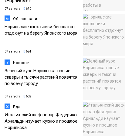
«Норникеле»
07 августа
670
6
Образование
Норильские школьники бесплатно
отдохнут на берегу Японского моря
07 августа
624
7
Новости
Зелёный курс Норильска: новые
скверы и тысячи растений появятся
по всему городу
07 августа
602
8
Еда
Итальянский шеф-повар Федерико
Арнальди изучает кухню и прошлое
Норильска