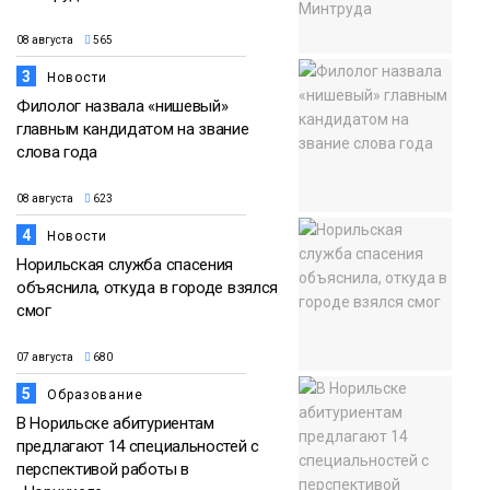
08 августа
565
3
Новости
Филолог назвала «нишевый»
главным кандидатом на звание
слова года
08 августа
623
4
Новости
Норильская служба спасения
объяснила, откуда в городе взялся
смог
07 августа
680
5
Образование
В Норильске абитуриентам
предлагают 14 специальностей с
перспективой работы в