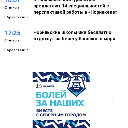
18:01
предлагают 14 специальностей с
07 августа
перспективой работы в «Норникеле»
Образование
17:25
Норильские школьники бесплатно
отдохнут на берегу Японского моря
07 августа
Образование
16:41
Зелёный курс Норильска: новые
скверы и тысячи растений появятся по
07 августа
всему городу
Новости
15:56
Итальянский шеф-повар Федерико
Арнальди изучает кухню и прошлое
07 августа
Норильска
Еда