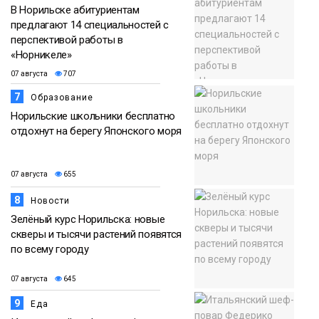
В Норильске абитуриентам
предлагают 14 специальностей с
перспективой работы в
«Норникеле»
07 августа
707
7
Образование
Норильские школьники бесплатно
отдохнут на берегу Японского моря
07 августа
655
8
Новости
Зелёный курс Норильска: новые
скверы и тысячи растений появятся
по всему городу
07 августа
645
9
Еда