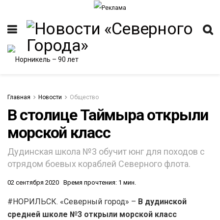
Главная
Новости
Общество
В столице Таймыра открыли
морской класс
ИТЕТ
Дудинская школа №3 обучит юнг для походов с
отрядом боевых кораблей Северного флота.
02 сентября 2020
Время прочтения: 1 мин.
#НОРИЛЬСК. «Северный город» –
В дудинской
средней школе №3 открыли морской класс