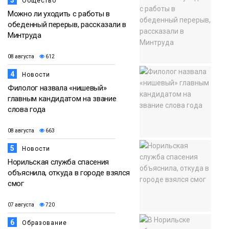
Общество
Можно ли уходить с работы в
обеденный перерыв, рассказали в
Минтруда
08 августа
612
4
Новости
Филолог назвала «нишевый»
главным кандидатом на звание
слова года
08 августа
663
5
Новости
Норильская служба спасения
объяснила, откуда в городе взялся
смог
07 августа
720
6
Образование