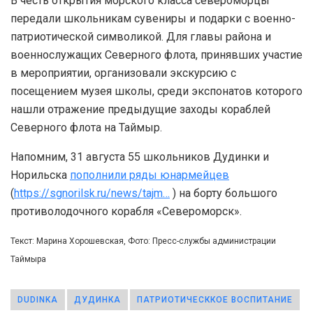
В честь открытия морского класса североморцы
передали школьникам сувениры и подарки с военно-
патриотической символикой. Для главы района и
военнослужащих Северного флота, принявших участие
в мероприятии, организовали экскурсию с
посещением музея школы, среди экспонатов которого
нашли отражение предыдущие заходы кораблей
Северного флота на Таймыр.
Напомним, 31 августа 55 школьников Дудинки и
Норильска
пополнили ряды юнармейцев
(
https://sgnorilsk.ru/news/tajm…
) на борту большого
противолодочного корабля «Североморск».
Текст: Марина Хорошевская, Фото: Пресс-службы администрации
Таймыра
DUDINKA
ДУДИНКА
ПАТРИОТИЧЕСККОЕ ВОСПИТАНИЕ