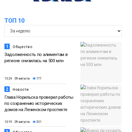
15:11
Игрок ФК «Норильск» Артём Антошкин
помог сборной России взять золото в
07 августа
футзальном турнире
ТОП 10
Спорт
1
Общество
Задолженность по алиментам в
регионе снизилась на 500 млн
13:24 09 августа
177
2
Новости
Глава Норильска проверил работы
по сохранению исторических
домов на Ленинском проспекте
10:19 09 августа
331
3