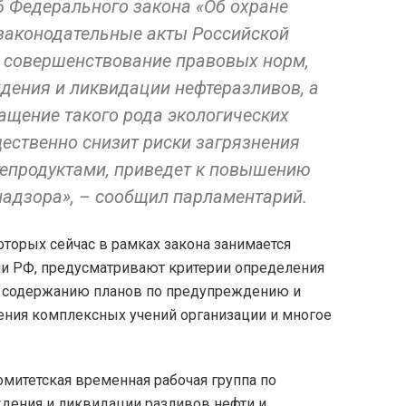
6 Федерального закона «Об охране
законодательные акты Российской
 совершенствование правовых норм,
ения и ликвидации нефтеразливов, а
ащение такого рода экологических
ественно снизит риски загрязнения
епродуктами, приведет к повышению
надзора», – сообщил парламентарий.
торых сейчас в рамках закона занимается
ии РФ, предусматривают критерии определения
 к содержанию планов по предупреждению и
ения комплексных учений организации и многое
митетская временная рабочая группа по
дения и ликвидации разливов нефти и