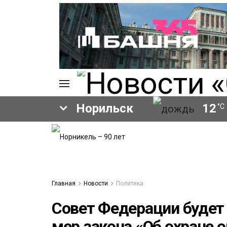
Норильск
12
°C
ИЯ
А
Ы
А
ОВАНИЕ
Главная
Новости
Политика
ОВ
Совет Федерации будет 
мер закона «Об охране