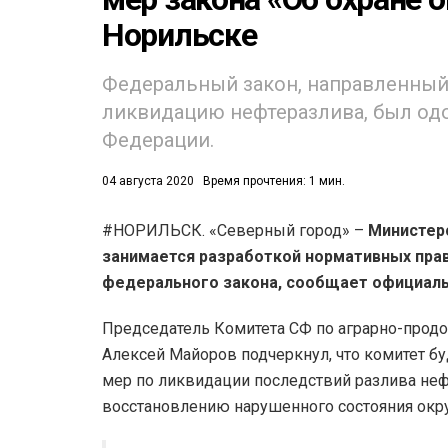
Норильске
Федеральный закон, направленный
ликвидацию нефтеразлива, был одо
Федерации.
53)
04 августа 2020
Время прочтения: 1 мин.
558)
#НОРИЛЬСК. «Северный город» –
Министерс
занимается разработкой нормативных пра
федерального закона, сообщает официаль
Председатель Комитета СФ по аграрно-прод
Алексей Майоров подчеркнул, что комитет б
мер по ликвидации последствий разлива неф
восстановлению нарушенного состояния ок