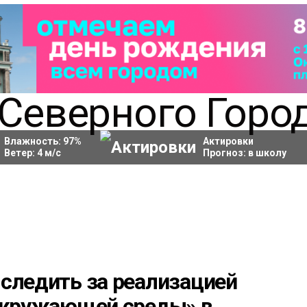
Влажность:
97
%
Актировки
Ветер:
4
м/с
Прогноз:
в школу
следить за реализацией
 окружающей среды» в