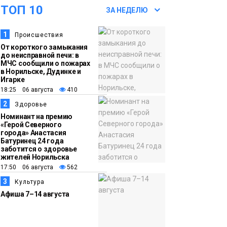
оплаты
Образование
ТОП 10
ЗА НЕДЕЛЮ
14:36
На плато Путорана
1
Происшествия
создадут систему
От короткого замыкания
наблюдения за вечной
до неисправной печи: в
МЧС сообщили о пожарах
мерзлотой и очистят
в Норильске, Дудинке и
Плато
Игарке
территорию от мусора
Путорана
18:25 06 августа
410
2
Здоровье
13:47
Заполярный
Номинант на премию
транспортный филиал
«Герой Северного
города» Анастасия
в Дудинке
Батуринец 24 года
заасфальтировал 47
заботится о здоровье
жителей Норильска
тысяч «квадратов»
17:50 06 августа
562
грузовых площадок
Новости
3
Культура
Афиша 7–14 августа
13:10
В Норильске лыжную
базу «Оль-Гуль»