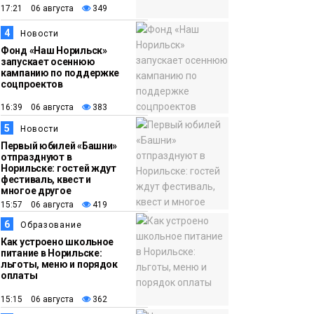
закрыли из-за
17:21 06 августа
349
появления медведя
Животные
4
Новости
Фонд «Наш Норильск»
запускает осеннюю
12:25
Барнаул обошёл
кампанию по поддержке
Красноярск в
соцпроектов
списке городов,
16:39 06 августа
383
откуда приехали
Проекты
5
Новости
норильчане
Медиакомпании
Первый юбилей «Башни»
отпразднуют в
Норильске: гостей ждут
фестиваль, квест и
многое другое
15:57 06 августа
419
6
Образование
Как устроено школьное
питание в Норильске:
льготы, меню и порядок
оплаты
15:15 06 августа
362