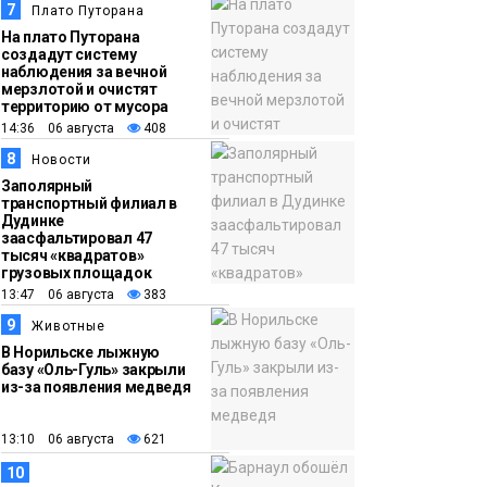
7
Плато Путорана
На плато Путорана
создадут систему
наблюдения за вечной
мерзлотой и очистят
территорию от мусора
14:36 06 августа
408
8
Новости
Заполярный
транспортный филиал в
Дудинке
заасфальтировал 47
тысяч «квадратов»
грузовых площадок
13:47 06 августа
383
9
Животные
В Норильске лыжную
базу «Оль-Гуль» закрыли
из-за появления медведя
13:10 06 августа
621
10