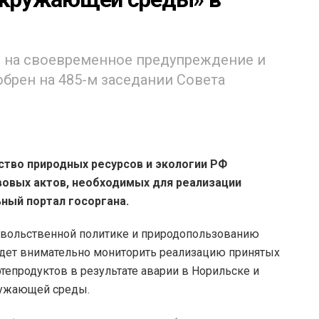
 на своевременное предупреждение и
брен на 485-м заседании Совета
тво природных ресурсов и экологии РФ
вовых актов, необходимых для реализации
ный портал госоргана.
овольственной политике и природопользованию
удет внимательно мониторить реализацию принятых
тепродуктов в результате аварии в Норильске и
ружающей среды.