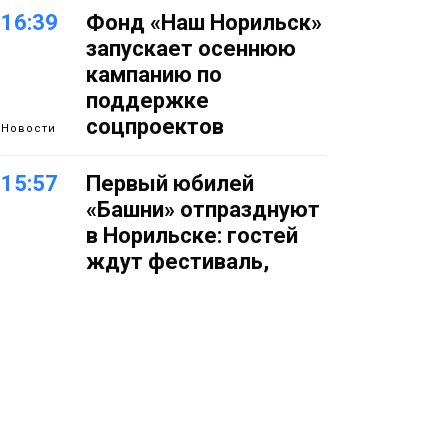
16:39
Фонд «Наш Норильск»
запускает осеннюю
кампанию по
поддержке
соцпроектов
Новости
15:57
Первый юбилей
«Башни» отпразднуют
в Норильске: гостей
ждут фестиваль,
квест и многое другое
Новости
15:15
Как устроено
школьное питание в
Норильске: льготы,
меню и порядок