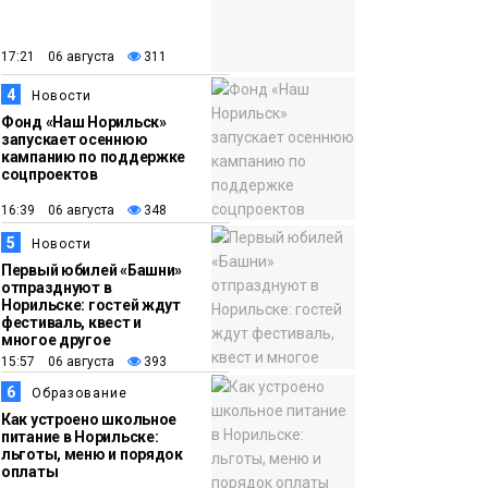
закрыли из-за
появления медведя
Животные
17:21 06 августа
311
4
12:25
Барнаул обошёл
Новости
Фонд «Наш Норильск»
Красноярск в
запускает осеннюю
списке городов,
кампанию по поддержке
соцпроектов
откуда приехали
Проекты
норильчане
16:39 06 августа
348
Медиакомпании
5
Новости
Первый юбилей «Башни»
отпразднуют в
Норильске: гостей ждут
фестиваль, квест и
многое другое
15:57 06 августа
393
6
Образование
Как устроено школьное
питание в Норильске:
льготы, меню и порядок
оплаты