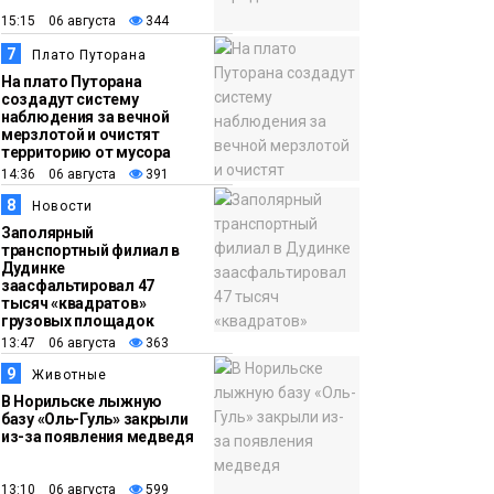
15:15 06 августа
344
7
Плато Путорана
На плато Путорана
создадут систему
наблюдения за вечной
мерзлотой и очистят
территорию от мусора
14:36 06 августа
391
8
Новости
Заполярный
транспортный филиал в
Дудинке
заасфальтировал 47
тысяч «квадратов»
грузовых площадок
13:47 06 августа
363
9
Животные
В Норильске лыжную
базу «Оль-Гуль» закрыли
из-за появления медведя
13:10 06 августа
599