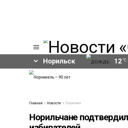
Норильск
12
°C
ИЯ
А
Ы
А
ОВАНИЕ
Главная
Новости
Политика
ЛОВ
Норильчане подтвердил
избирателей