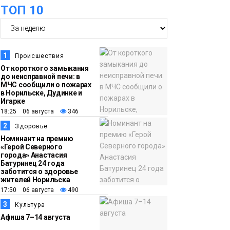
оплаты
Образование
ТОП 10
14:36
На плато Путорана
создадут систему
наблюдения за вечной
1
Происшествия
мерзлотой и очистят
От короткого замыкания
Плато
до неисправной печи: в
территорию от мусора
Путорана
МЧС сообщили о пожарах
в Норильске, Дудинке и
Игарке
13:47
Заполярный
18:25 06 августа
346
транспортный филиал
2
Здоровье
в Дудинке
Номинант на премию
«Герой Северного
заасфальтировал 47
города» Анастасия
Батуринец 24 года
тысяч «квадратов»
заботится о здоровье
грузовых площадок
жителей Норильска
Новости
17:50 06 августа
490
3
Культура
13:10
В Норильске лыжную
Афиша 7–14 августа
базу «Оль-Гуль»