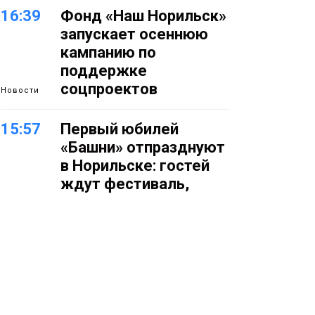
16:39
Фонд «Наш Норильск»
запускает осеннюю
кампанию по
поддержке
соцпроектов
Новости
15:57
Первый юбилей
«Башни» отпразднуют
в Норильске: гостей
ждут фестиваль,
квест и многое другое
Новости
15:15
Как устроено
школьное питание в
Норильске: льготы,
меню и порядок