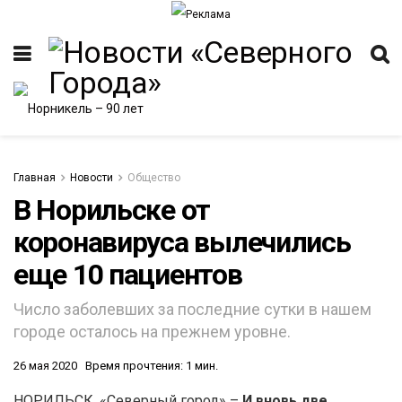
Главная
Новости
Общество
В Норильске от
коронавируса вылечились
ИТЕТ
еще 10 пациентов
Число заболевших за последние сутки в нашем
городе осталось на прежнем уровне.
26 мая 2020
Время прочтения: 1 мин.
НОРИЛЬСК. «Северный город» –
И вновь две