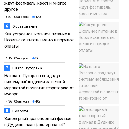
ждут фестиваль, квест и многое
другое
15:57 06 августа
420
6
Образование
Как устроено школьное питание в
Норильске: льготы, меню и порядок
оплаты
15:15 06 августа
363
7
Плато Путорана
На плато Путорана создадут
систему наблюдения за вечной
мерзлотой и очистят территорию от
мусора
14:36 06 августа
409
8
Новости
Заполярный транспортный филиал
в Дудинке заасфальтировал 47