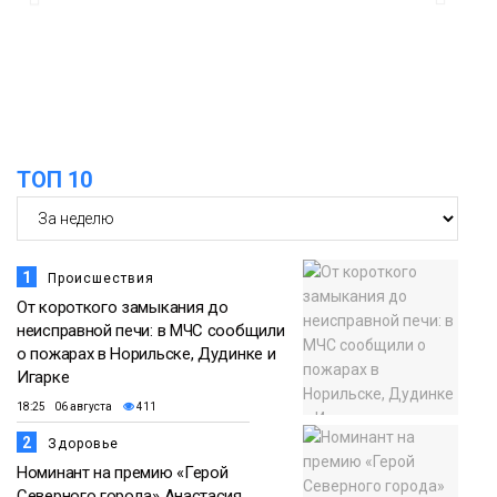
12:25
Барнаул обошёл Красноярск в
списке городов, откуда приехали
Проекты
норильчане
Медиакомпании
ТОП 10
1
Происшествия
От короткого замыкания до
неисправной печи: в МЧС сообщили
о пожарах в Норильске, Дудинке и
Игарке
18:25 06 августа
411
2
Здоровье
Номинант на премию «Герой
Северного города» Анастасия