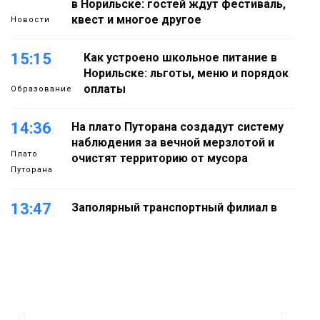
в Норильске: гостей ждут фестиваль,
квест и многое другое
Новости
15:15
Как устроено школьное питание в
Норильске: льготы, меню и порядок
оплаты
Образование
14:36
На плато Путорана создадут систему
наблюдения за вечной мерзлотой и
Плато
очистят территорию от мусора
Путорана
13:47
Заполярный транспортный филиал в
Дудинке заасфальтировал 47 тысяч
«квадратов» грузовых площадок
Новости
13:10
В Норильске лыжную базу «Оль-Гуль»
закрыли из-за появления медведя
Животные