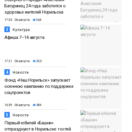
Батуринец 24 года заботится о
здоровье жителей Норильска
17:50 06 августа
564
3
Культура
Афиша 7–14 августа
17:21 06 августа
350
4
Новости
Фонд «Наш Норильск» запускает
осеннюю кампанию по поддержке
соцпроектов
16:39 06 августа
384
5
Новости
Первый юбилей «Башни»
отпразднуют в Норильске: гостей