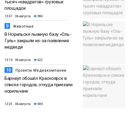
тысяч «квадратов» грузовых
площадок
13:47 06 августа
384
9
Животные
В Норильске лыжную базу «Оль-
Гуль» закрыли из-за появления
медведя
13:10 06 августа
622
10
Проекты Медиакомпании
Барнаул обошёл Красноярск в
списке городов, откуда приехали
норильчане
12:25 06 августа
580