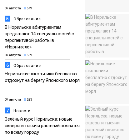
07 августа
679
5
Образование
В Норильске абитуриентам
предлагают 14 специальностей с
перспективой работы в
«Норникеле»
07 августа
669
6
Образование
Норильские школьники бесплатно
отдохнут на берегу Японского моря
07 августа
623
7
Новости
Зелёный курс Норильска: новые
скверы и тысячи растений появятся
по всему городу