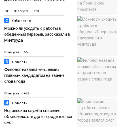
10:19 09 августа
128
2
Общество
Можно ли уходить с работы в
обеденный перерыв, рассказали в
Минтруда
08 августа
565
3
Новости
Филолог назвала «нишевый»
главным кандидатом на звание
слова года
08 августа
622
4
Новости
Норильская служба спасения
объяснила, откуда в городе взялся
смог