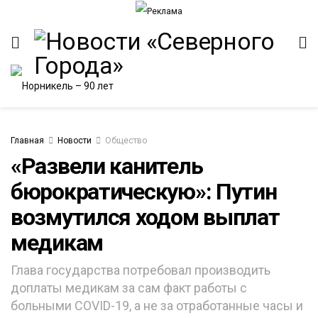
Главная
Новости
Общество
«Развели канитель
бюрократическую»: Путин
ИТЕТ
возмутился ходом выплат
медикам
Глава государства потребовал производить
доплаты медикам за сам факт работы с
больными COVID-19, а не за отработанные часы и