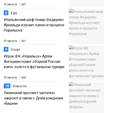
07 августа
601
8
Еда
Итальянский шеф-повар Федерико
Арнальди изучает кухню и прошлое
Норильска
07 августа
621
9
Спорт
Игрок ФК «Норильск» Артём
Антошкин помог сборной России
взять золото в футзальном турнире
07 августа
630
10
Новости
Ленинский проспект частично
закроют в связи с Днём рождения
«Башни»