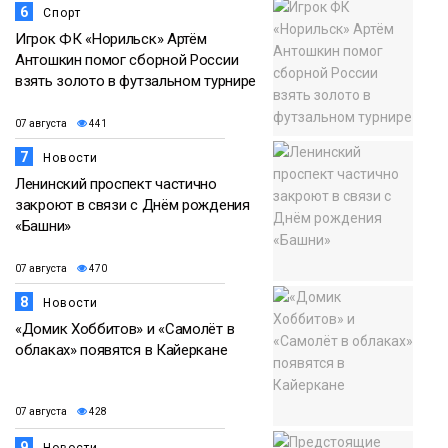
6
Спорт
Игрок ФК «Норильск» Артём
Антошкин помог сборной России
взять золото в футзальном турнире
07 августа
441
7
Новости
Ленинский проспект частично
закроют в связи с Днём рождения
«Башни»
07 августа
470
8
Новости
«Домик Хоббитов» и «Самолёт в
облаках» появятся в Кайеркане
07 августа
428
9