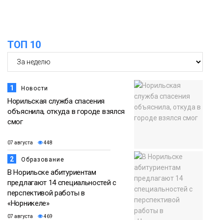
дождливыми
Новости
12:32
Как в Норильске помогают женщинам
ТОП 10
из исправительного центра
07 августа
адаптироваться к жизни
Общество
1
Новости
Норильская служба спасения
объяснила, откуда в городе взялся
смог
07 августа
448
2
Образование
В Норильске абитуриентам
предлагают 14 специальностей с
перспективой работы в
«Норникеле»
07 августа
469