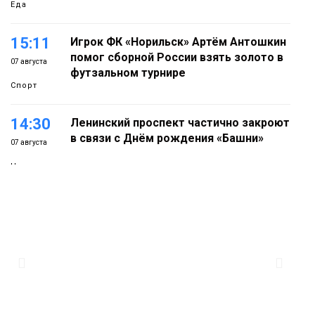
Еда
15:11
Игрок ФК «Норильск» Артём Антошкин
помог сборной России взять золото в
07 августа
футзальном турнире
Спорт
14:30
Ленинский проспект частично закроют
в связи с Днём рождения «Башни»
07 августа
Новости
13:59
«Домик Хоббитов» и «Самолёт в
облаках» появятся в Кайеркане
07 августа
Новости
13:08
Предстоящие выходные в Норильске
будут зябкими, пасмурными и
07 августа