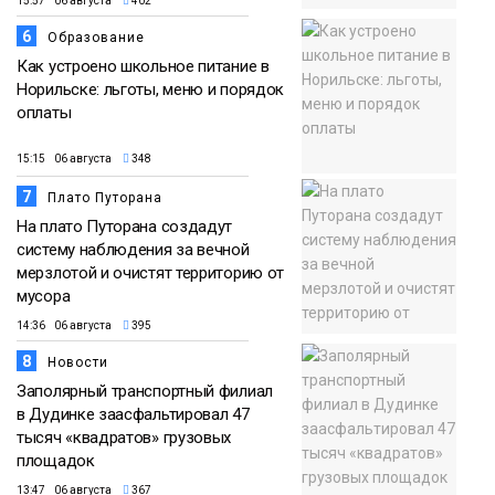
15:57 06 августа
402
6
Образование
Как устроено школьное питание в
Норильске: льготы, меню и порядок
оплаты
15:15 06 августа
348
7
Плато Путорана
На плато Путорана создадут
систему наблюдения за вечной
мерзлотой и очистят территорию от
мусора
14:36 06 августа
395
8
Новости
Заполярный транспортный филиал
в Дудинке заасфальтировал 47
тысяч «квадратов» грузовых
площадок
13:47 06 августа
367