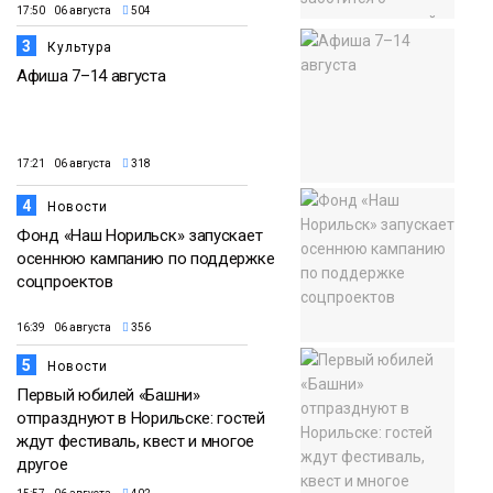
17:50 06 августа
504
3
Культура
Афиша 7–14 августа
17:21 06 августа
318
4
Новости
Фонд «Наш Норильск» запускает
осеннюю кампанию по поддержке
соцпроектов
16:39 06 августа
356
5
Новости
Первый юбилей «Башни»
отпразднуют в Норильске: гостей
ждут фестиваль, квест и многое
другое