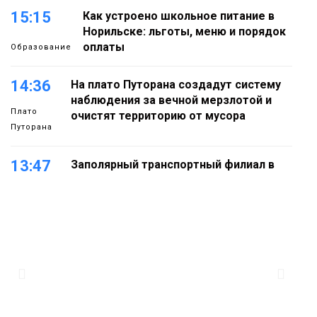
15:15
Как устроено школьное питание в
Норильске: льготы, меню и порядок
оплаты
Образование
14:36
На плато Путорана создадут систему
наблюдения за вечной мерзлотой и
Плато
очистят территорию от мусора
Путорана
13:47
Заполярный транспортный филиал в
Дудинке заасфальтировал 47 тысяч
«квадратов» грузовых площадок
Новости
13:10
В Норильске лыжную базу «Оль-Гуль»
закрыли из-за появления медведя
Животные
12:25
Барнаул обошёл Красноярск в
списке городов, откуда приехали