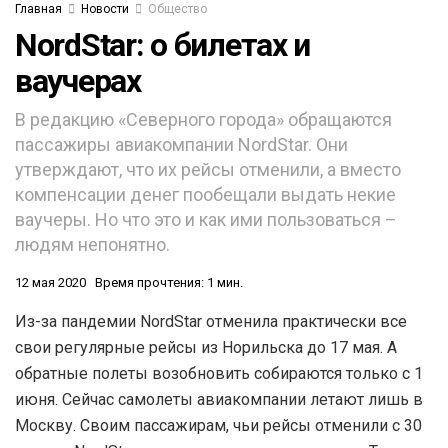
Главная
Новости
Общество
NordStar: о билетах и
ваучерах
В редакцию «Северного города» обращаются
пассажиры авиакомпании NordStar. Они
утверждают, что их рейсы отменили, а вместо
компенсации денег пообещали выдать некие
ваучеры. Но что это и как ими пользоваться –
людям непонятно.
12 мая 2020
Время прочтения: 1 мин.
Из-за пандемии NordStar отменила практически все
свои регулярные рейсы из Норильска до 17 мая. А
обратные полеты возобновить собираются только с 1
июня. Сейчас самолеты авиакомпании летают лишь в
Москву. Своим пассажирам, чьи рейсы отменили с 30