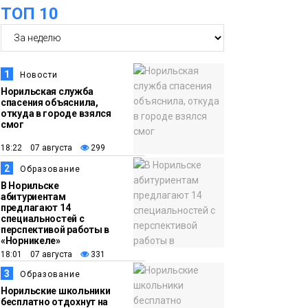
ТОП 10
футзальном турнире
Спорт
14:30
Ленинский проспект
частично закроют в
1
Новости
связи с Днём
Норильская служба
спасения объяснила,
рождения «Башни»
Новости
откуда в городе взялся
смог
13:59
«Домик Хоббитов» и
18:22 07 августа
299
«Самолёт в облаках»
2
Образование
появятся в Кайеркане
Новости
В Норильске
абитуриентам
предлагают 14
13:08
Предстоящие
специальностей с
перспективой работы в
выходные в
«Норникеле»
Норильске будут
18:01 07 августа
331
зябкими, пасмурными
3
Образование
и дождливыми
Норильские школьники
Новости
бесплатно отдохнут на