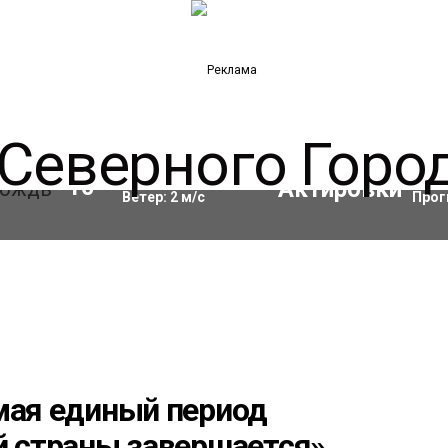
Влажность:
98
%
Акти
10
°C
Ветер:
2
м/с
Прог
мая единый период
й страны завершается»