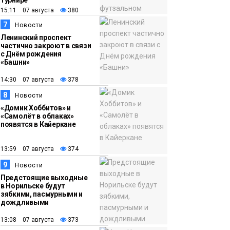
турнире
15:11 07 августа
380
7
Новости
Ленинский проспект
частично закроют в связи
с Днём рождения
«Башни»
14:30 07 августа
378
8
Новости
«Домик Хоббитов» и
«Самолёт в облаках»
появятся в Кайеркане
13:59 07 августа
374
9
Новости
Предстоящие выходные
в Норильске будут
зябкими, пасмурными и
дождливыми
13:08 07 августа
373