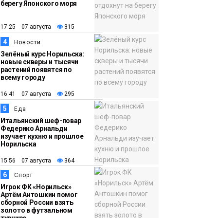
берегу Японского моря
12:32
Как в Норильске
помогают женщинам
17:25 07 августа
315
из исправительного
4
Новости
центра
Зелёный курс Норильска:
новые скверы и тысячи
адаптироваться к
растений появятся по
жизни
всему городу
Общество
16:41 07 августа
295
5
Еда
Итальянский шеф-повар
Федерико Арнальди
изучает кухню и прошлое
Норильска
15:56 07 августа
364
6
Спорт
Игрок ФК «Норильск»
Артём Антошкин помог
сборной России взять
золото в футзальном