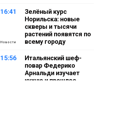
16:41
Зелёный курс
Норильска: новые
скверы и тысячи
растений появятся по
всему городу
Новости
15:56
Итальянский шеф-
повар Федерико
Арнальди изучает
кухню и прошлое
Норильска
Еда
15:11
Игрок ФК «Норильск»
Артём Антошкин
помог сборной России
взять золото в