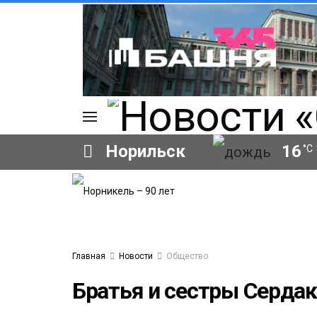
Норильск
16
°C
ИЯ
А
Ы
А
ОВАНИЕ
Главная
Новости
Общество
ОВ
Братья и сестры Сердак