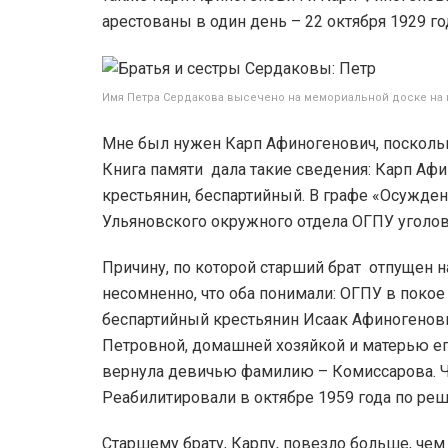
арестованы в один день – 22 октября 1929 год
Имя Петра Сердакова высечено на мемориальной доске на
Мне был нужен Карп Афиногенович, поскольку
Книга памяти дала такие сведения: Карп Афи
крестьянин, беспартийный. В графе «Осужден
Ульяновского окружного отдела ОГПУ уголо
Причину, по которой старший брат отпущен н
несомненно, что оба понимали: ОГПУ в покое 
беспартийный крестьянин Исаак Афиногенов
Петровной, домашней хозяйкой и матерью ег
вернула девичью фамилию – Комиссарова. Ч
Реабилитировали в октябре 1959 года по р
Старшему брату, Карпу, повезло больше, чем