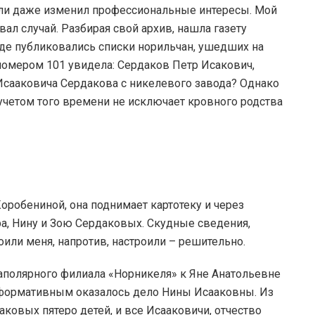
 или даже изменил профессиональные интересы. Мой
л случай. Разбирая свой архив, нашла газету
 где публиковались списки норильчан, ушедших на
номером 101 увидела: Сердаков Петр Исакович,
ея Исааковича Сердакова с никелевого завода? Однако
 учетом того времени не исключает кровного родства
оробениной, она поднимает картотеку и через
ра, Нину и Зою Сердаковых. Скудные сведения,
оили меня, напротив, настроили – решительно.
Заполярного филиала «Норникеля» к Яне Анатольевне
формативным оказалось дело Нины Исааковны. Из
аковых пятеро детей, и все Исааковичи, отчество