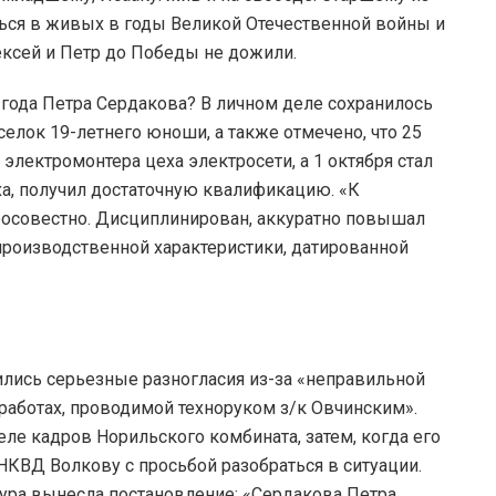
ться в живых в годы Великой Отечественной войны и
ексей и Петр до Победы не дожили.
 года Петра Сердакова? В личном деле сохранилось
елок 19-летнего юноши, а также отмечено, что 25
 электромонтера цеха электросети, а 1 октября стал
а, получил достаточную квалификацию. «К
росовестно. Дисциплинирован, аккуратно повышал
 производственной характеристики, датированной
лись серьезные разногласия из-за «неправильной
работах, проводимой техноруком з/к Овчинским».
еле кадров Норильского комбината, затем, когда его
НКВД Волкову с просьбой разобраться в ситуации.
тура вынесла постановление: «Сердакова Петра