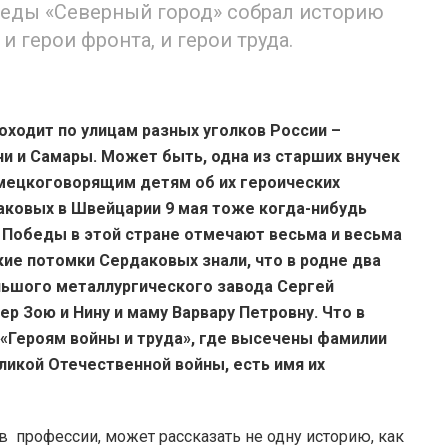
еды «Северный город» собрал историю
 герои фронта, и герои труда.
ходит по улицам разных уголков России –
ни и Самары. Может быть, одна из старших внучек
мецкоговорящим детям об их героических
аковых в Швейцарии 9 мая тоже когда-нибудь
 Победы в этой стране отмечают весьма и весьма
кие потомки Сердаковых знали, что в родне два
ольшого металлургического завода Сергей
тер Зою и Нину и маму Варвару Петровну. Что в
«Героям войны и труда», где высечены фамилии
ликой Отечественной войны, есть имя их
в профессии, может рассказать не одну историю, как