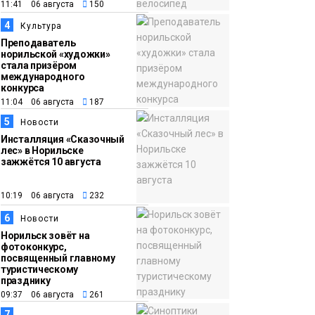
«Норникеля»
Новости
11:41 06 августа
150
4
Культура
16:07
Как в Норильске
Преподаватель
норильской «художки»
05 августа
прошёл юбилейный
стала призёром
День полярного
международного
конкурса
жирафа
Культура
11:04 06 августа
187
5
Новости
Инсталляция «Сказочный
лес» в Норильске
зажжётся 10 августа
10:19 06 августа
232
6
Новости
Норильск зовёт на
фотоконкурс,
посвященный главному
туристическому
празднику
09:37 06 августа
261
7