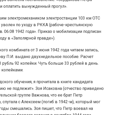
ь и оплатить вынужденный прогул».
ршим электромехаником электростанции 103 км ОТС
а уволен по уходу в РККА (рабоче-крестьянскую
. 06.08 1942 года». Приказ о мобилизации подписан
году в «Заполярной правде»).
ого комбината от 3 июня 1942 года читаем запись,
ву П.И. выдано двухнедельное пособие. Расчет
 рубль 92 копейки. Чуть больше 33 рублей в день.
 копейками.
ского обучения, я прочитала в книге кандидата
ию не подлежит». Зоя Исаковна (отчество приведено
тельской группе Важнова, что ее брат Петр
 спутала с Алексеем (погиб в 1942-м), который мог
годы смешались. Зоя пишет, что Петр воевал на