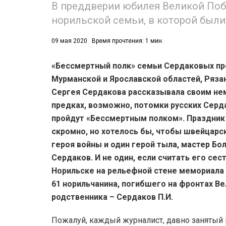
В преддверии юбилея Великой Поб
норильской семьи, в которой были и
09 мая 2020
Время прочтения: 1 мин.
«Бессмертный полк» семьи Сердаковых про
Мурманской и Ярославской областей, Ряза
52)
Сергея Сердакова рассказывала своим не
558)
предках, возможно, потомки русских Серд
пройдут «Бессмертным полком». Праздник
скромно, но хотелось бы, чтобы швейцарс
героя войны и один герой тыла, мастер Б
Сердаков. И не один, если считать его сес
Норильске на рельефной стене мемориала 
61 норильчанина, погибшего на фронтах Ве
родственника – Сердаков П.И.
Пожалуй, каждый журналист, давно занятый 