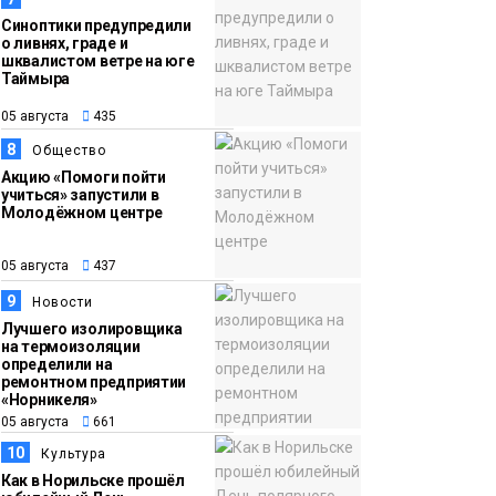
Синоптики предупредили
о ливнях, граде и
шквалистом ветре на юге
Таймыра
05 августа
435
8
Общество
Акцию «Помоги пойти
учиться» запустили в
Молодёжном центре
05 августа
437
9
Новости
Лучшего изолировщика
на термоизоляции
определили на
ремонтном предприятии
«Норникеля»
05 августа
661
10
Культура
Как в Норильске прошёл