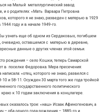
ться на Малый металлургический завод
ре, и о родителях: «Мать Варвара Петровна
ов, которого я не знаю, разведен с матерью в 1929
 1944 году и в начале 1949-го.
тобы узнать еще об одном из Сердаковых, погибшем
, очевидно, оставшемся с матерью в деревне,
ересные данные о других членах этой семьи.
сто рождения – село Кошки, теперь Самарской
ет в поселке Федоровка. Мера пресечения:
а написала: «отец, которого не знаю, развелся с
58-10 и 58-11. Осужден 30 марта того же года тройкой
ненного государственного политического
краю к 10 годам заключения в концлагере.
вых оказалось трое: «наш» Исаак Афиногенович, а
 – оба одного года рождения – 1885-го и