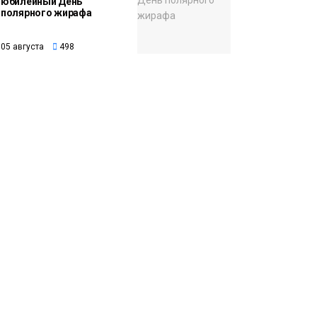
юбилейный День
полярного жирафа
05 августа
498