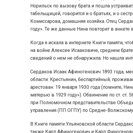
Норильск по вызову брата и пошла устраива
табельщицей, говорится и о братьях, и о сест
Комиссарова, домашняя хозяйка. Отец Сердак
году». Те же данные Нина повторит в анкете в
Когда я искала в интернете Книги памяти, ч
на войне Алексее Исааковиче, среднем брате
сведений о нем не обнаружила. Но нашла инт
Сердаков Исаак Афиногенович 1893 года, ме
области. Крестьянин, беспартийный, прожива
арестован. 19 января 1930 года (помните, Нин
матерью в 1929 году»). Обвинение по ст. ст. 
при Полномочном представительстве Объеди
управления (ПП ОГПУ) по Средне-Волжскому 
В Книге памяти Ульяновской области Сердако
также Карп Афиногенович и Карп Финогенович