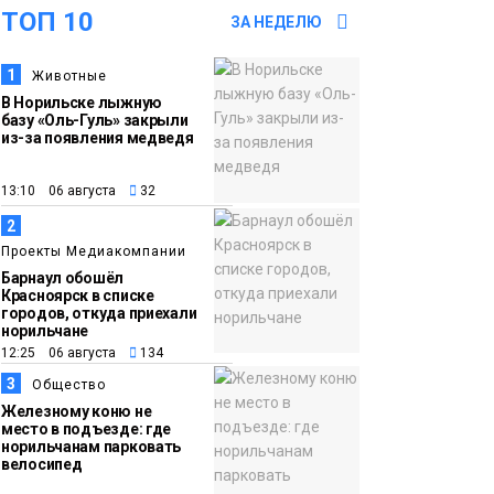
ТОП 10
18:22
Синоптики
ЗА НЕДЕЛЮ
05 августа
предупредили о
1
Животные
ливнях, граде и
В Норильске лыжную
шквалистом ветре на
базу «Оль-Гуль» закрыли
юге Таймыра
из-за появления медведя
13:10 06 августа
32
17:37
Акцию «Помоги пойти
2
05 августа
учиться» запустили в
Проекты Медиакомпании
Молодёжном центре
Общество
Барнаул обошёл
Красноярск в списке
городов, откуда приехали
16:50
Лучшего
норильчане
05 августа
изолировщика на
12:25 06 августа
134
термоизоляции
3
Общество
определили на
Железному коню не
место в подъезде: где
ремонтном
норильчанам парковать
предприятии
велосипед