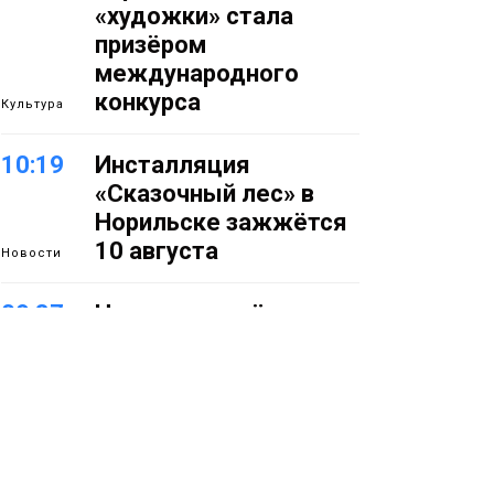
«художки» стала
призёром
международного
конкурса
Культура
10:19
Инсталляция
«Сказочный лес» в
Норильске зажжётся
10 августа
Новости
09:37
Норильск зовёт на
фотоконкурс,
посвященный
главному
туристическому
празднику
Новости