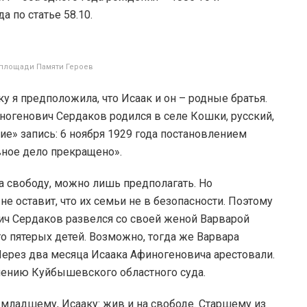
а по статье 58.10.
 площади Памяти Героев
 я предположила, что Исаак и он – родные братья.
ногенович Сердаков родился в селе Кошки, русский,
ие» запись: 6 ноября 1929 года постановлением
вное дело прекращено».
а свободу, можно лишь предполагать. Но
не оставит, что их семьи не в безопасности. Поэтому
ич Сердаков развелся со своей женой Варварой
о пятерых детей. Возможно, тогда же Варвара
ерез два месяца Исаака Афиногеновича арестовали.
ешению Куйбышевского областного суда.
 младшему, Исааку: жив и на свободе. Старшему из