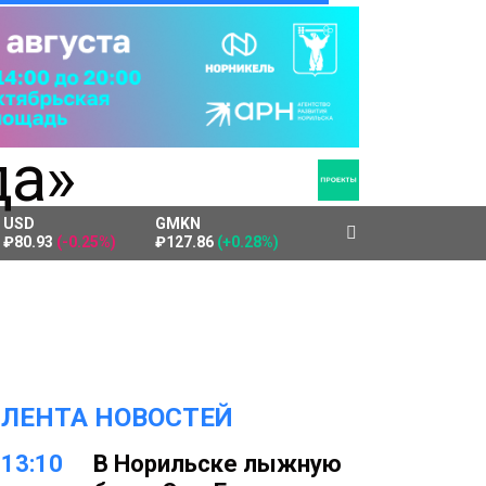
USD
GMKN
₽80.93
(-0.25%)
₽127.86
(+0.28%)
ЛЕНТА НОВОСТЕЙ
13:10
В Норильске лыжную