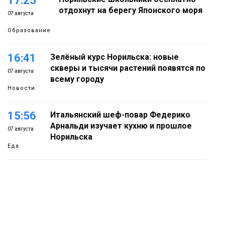
17:25
отдохнут на берегу Японского моря
07 августа
Образование
16:41
Зелёный курс Норильска: новые
скверы и тысячи растений появятся по
07 августа
всему городу
Новости
15:56
Итальянский шеф-повар Федерико
Арнальди изучает кухню и прошлое
07 августа
Норильска
Еда
15:11
Игрок ФК «Норильск» Артём Антошкин
помог сборной России взять золото в
07 августа
футзальном турнире
Спорт