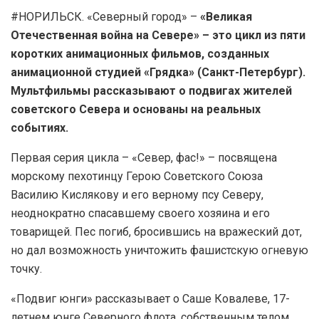
#НОРИЛЬСК. «Северный город» –
«Великая
Отечественная война на Севере» – это цикл из пяти
коротких анимационных фильмов, созданных
анимационной студией «Грядка» (Санкт-Петербург).
Мультфильмы рассказывают о подвигах жителей
советского Севера и основаны на реальных
событиях.
Первая серия цикла – «Север, фас!» – посвящена
морскому пехотинцу Герою Советского Союза
Василию Кислякову и его верному псу Северу,
неоднократно спасавшему своего хозяина и его
товарищей. Пес погиб, бросившись на вражеский дот,
но дал возможность уничтожить фашистскую огневую
точку.
«Подвиг юнги» рассказывает о Саше Ковалеве, 17-
летнем юнге Северного флота, собственным телом