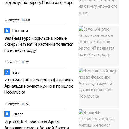
отдохнут на берегу Японского моря
07 августа
560
6
Новости
Зелёный курс Норильска: новые
скверы и тысячи растений появятся
по всему городу
07 августа
521
7
Еда
Итальянский шеф-повар Федерико
Арнальди изучает кухню и прошлое
Норильска
07 августа
553
8
Спорт
Игрок ФК «Норильск» Артём
Антошкин помог сборной России