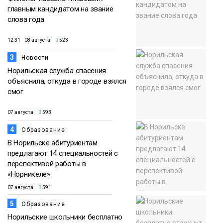
главным кандидатом на звание
слова года
12:31 08 августа
523
3
Новости
Норильская служба спасения
объяснила, откуда в городе взялся
смог
07 августа
593
4
Образование
В Норильске абитуриентам
предлагают 14 специальностей с
перспективой работы в
«Норникеле»
07 августа
591
5
Образование
Норильские школьники бесплатно