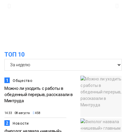
14:30
Ленинский проспект частично закроют
в связи с Днём рождения «Башни»
07 августа
Новости
13:59
«Домик Хоббитов» и «Самолёт в
облаках» появятся в Кайеркане
07 августа
ТОП 10
Новости
1
Общество
Можно ли уходить с работы в
обеденный перерыв, рассказали в
Минтруда
14:33 08 августа
458
2
Новости
Филолог назвала «нишевый»