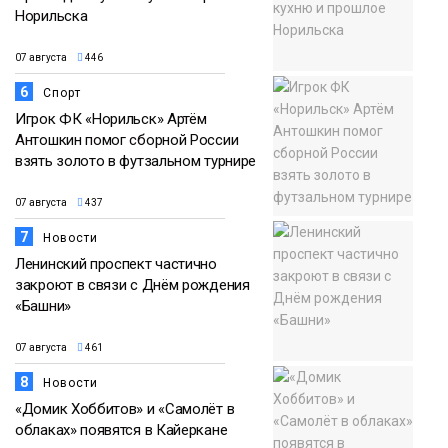
Норильска
07 августа
446
6
Спорт
Игрок ФК «Норильск» Артём
Антошкин помог сборной России
взять золото в футзальном турнире
07 августа
437
7
Новости
Ленинский проспект частично
закроют в связи с Днём рождения
«Башни»
07 августа
461
8
Новости
«Домик Хоббитов» и «Самолёт в
облаках» появятся в Кайеркане