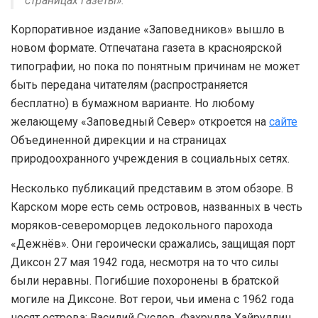
страницах газеты».
Корпоративное издание «Заповедников» вышло в
новом формате. Отпечатана газета в красноярской
типографии, но пока по понятным причинам не может
быть передана читателям (распространяется
бесплатно) в бумажном варианте. Но любому
желающему «Заповедный Север» откроется на
сайте
Объединенной дирекции и на страницах
природоохранного учреждения в социальных сетях.
Несколько публикаций представим в этом обзоре. В
Карском море есть семь островов, названных в честь
моряков-североморцев ледокольного парохода
«Дежнёв». Они героически сражались, защищая порт
Диксон 27 мая 1942 года, несмотря на то что силы
были неравны. Погибшие похоронены в братской
могиле на Диксоне. Вот герои, чьи имена с 1962 года
носят острова: Василий Суслов, Фахрулла Хайруллин,