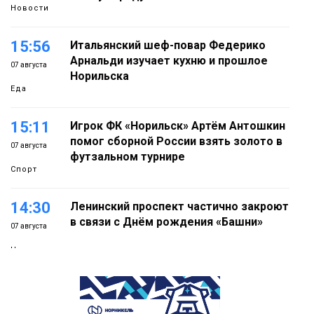
Новости
15:56
Итальянский шеф-повар Федерико
Арнальди изучает кухню и прошлое
07 августа
Норильска
Еда
15:11
Игрок ФК «Норильск» Артём Антошкин
помог сборной России взять золото в
07 августа
футзальном турнире
Спорт
14:30
Ленинский проспект частично закроют
в связи с Днём рождения «Башни»
07 августа
Новости
13:59
«Домик Хоббитов» и «Самолёт в
облаках» появятся в Кайеркане
07 августа