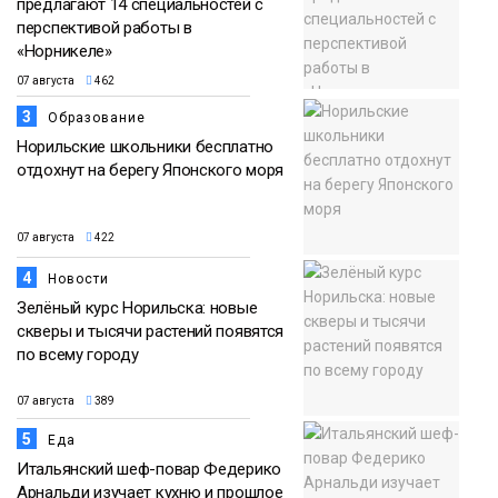
предлагают 14 специальностей с
перспективой работы в
«Норникеле»
07 августа
462
3
Образование
Норильские школьники бесплатно
отдохнут на берегу Японского моря
07 августа
422
4
Новости
Зелёный курс Норильска: новые
скверы и тысячи растений появятся
по всему городу
07 августа
389
5
Еда
Итальянский шеф-повар Федерико
Арнальди изучает кухню и прошлое