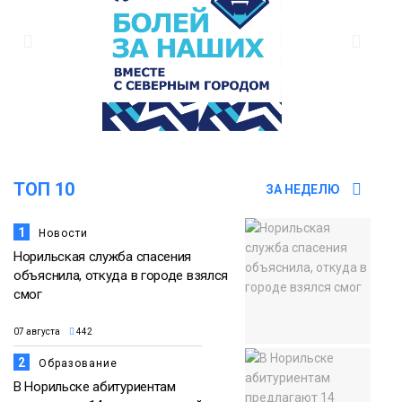
Новости
13:08
Предстоящие выходные в Норильске
будут зябкими, пасмурными и
07 августа
дождливыми
Новости
12:32
Как в Норильске помогают женщинам
ТОП 10
ЗА НЕДЕЛЮ
из исправительного центра
07 августа
адаптироваться к жизни
Общество
1
Новости
Норильская служба спасения
объяснила, откуда в городе взялся
смог
07 августа
442
2
Образование
В Норильске абитуриентам