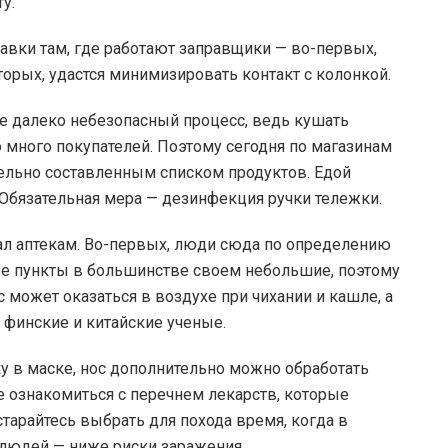
у.
вки там, где работают заправщики — во-первых,
вторых, удастся минимизировать контакт с колонкой.
же далеко небезопасный процесс, ведь кушать
ую много покупателей. Поэтому сегодня по магазинам
тельно составленным списком продуктов. Едой
. Обязательная мера — дезинфекция ручки тележки.
ал аптекам. Во-первых, люди сюда по определению
ные пункты в большинстве своем небольшие, поэтому
может оказаться в воздухе при чихании и кашле, а
 финские и китайские ученые.
еку в маске, нос дополнительно можно обработать
е ознакомиться с перечнем лекарств, которые
тарайтесь выбрать для похода время, когда в
 людей — ниже риски заражения.