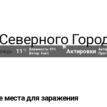
Влажность:
91
%
Акти
11
°C
Ветер:
4
м/с
Прог
 места для заражения