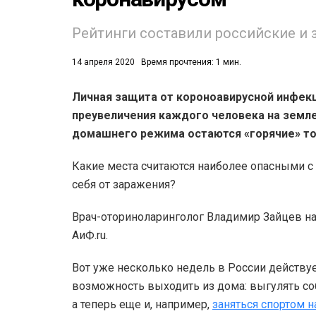
Рейтинги составили российские и 
14 апреля 2020
Время прочтения: 1 мин.
Личная защита от короноавирусной инфекц
преувеличения каждого человека на земле
53)
домашнего режима остаются «горячие» то
558)
Какие места считаются наиболее опасными с
себя от заражения?
Врач-оториноларинголог Владимир Зайцев на
АиФ.ru.
Вот уже несколько недель в России действуе
возможность выходить из дома: выгулять со
а теперь еще и, например,
заняться спортом 