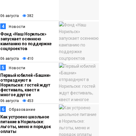
закрыли из-за
появления медведя
Животные
06 августа
382
4
Новости
12:25
Барнаул обошёл
Фонд «Наш Норильск»
запускает осеннюю
06 августа
Красноярск в
кампанию по поддержке
списке городов,
соцпроектов
откуда приехали
Проекты
06 августа
410
норильчане
Медиакомпании
5
Новости
Первый юбилей «Башни»
отпразднуют в
Норильске: гостей ждут
фестиваль, квест и
многое другое
06 августа
453
6
Образование
Как устроено школьное
питание в Норильске:
льготы, меню и порядок
оплаты