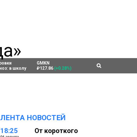
ровки
GMKN
ноз:
в школу
₽127.86
(+0.28%)
ЛЕНТА НОВОСТЕЙ
18:25
От короткого