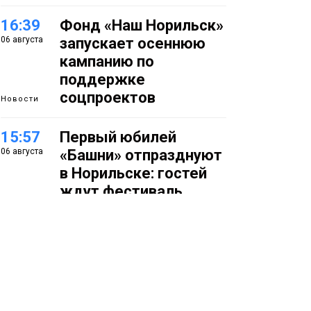
16:39
Фонд «Наш Норильск»
06 августа
запускает осеннюю
кампанию по
поддержке
соцпроектов
Новости
15:57
Первый юбилей
06 августа
«Башни» отпразднуют
в Норильске: гостей
ждут фестиваль,
квест и многое другое
Новости
15:15
Как устроено
06 августа
школьное питание в
Норильске: льготы,
меню и порядок