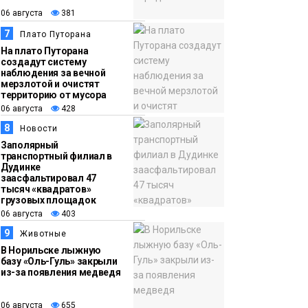
06 августа
381
7
Плато Путорана
На плато Путорана
создадут систему
наблюдения за вечной
мерзлотой и очистят
территорию от мусора
06 августа
428
8
Новости
Заполярный
транспортный филиал в
Дудинке
заасфальтировал 47
тысяч «квадратов»
грузовых площадок
06 августа
403
9
Животные
В Норильске лыжную
базу «Оль-Гуль» закрыли
из-за появления медведя
06 августа
655