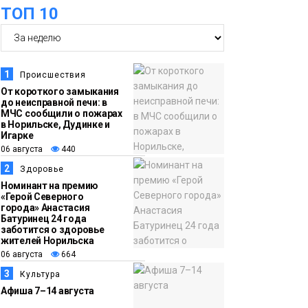
оплаты
ТОП 10
Образование
14:36
На плато Путорана
06 августа
создадут систему
1
Происшествия
наблюдения за вечной
От короткого замыкания
мерзлотой и очистят
до неисправной печи: в
Плато
МЧС сообщили о пожарах
территорию от мусора
Путорана
в Норильске, Дудинке и
Игарке
06 августа
440
13:47
Заполярный
2
Здоровье
06 августа
транспортный филиал
Номинант на премию
в Дудинке
«Герой Северного
города» Анастасия
заасфальтировал 47
Батуринец 24 года
тысяч «квадратов»
заботится о здоровье
жителей Норильска
грузовых площадок
Новости
06 августа
664
3
Культура
13:10
В Норильске лыжную
Афиша 7–14 августа
06 августа
базу «Оль-Гуль»