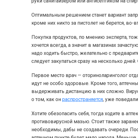
руки санитайзером или антисептиком на спирт
Оптимальным решением станет вариант запра
кроме них никто за пистолет не берется, во-
Покупка продуктов, по мнению эксперта, то
хочется всегда, а значит в магазинах зачаст
надо ходить быстро, желательно с предвари
следует закупаться сразу на несколько дней
Первое место врач — оториноларинголог отд
идут не особо здоровые. Кроме того, аптеч
выдерживать дистанцию в них сложно. Вирус 
о том, как он
распространяется
, уже поведали
Хотите обезопасить себя, тогда ходите в апт
противовирусной мазью. Стоит также заране
необходимы, дабы не создавать очереди. Пос
аптечном пункте будет мало народа. Меньше