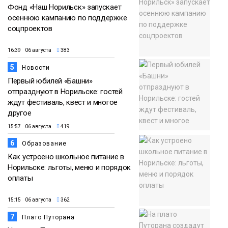
Фонд «Наш Норильск» запускает
осеннюю кампанию по поддержке
соцпроектов
16:39 06 августа
383
5
Новости
Первый юбилей «Башни»
отпразднуют в Норильске: гостей
ждут фестиваль, квест и многое
другое
15:57 06 августа
419
6
Образование
Как устроено школьное питание в
Норильске: льготы, меню и порядок
оплаты
15:15 06 августа
362
7
Плато Путорана