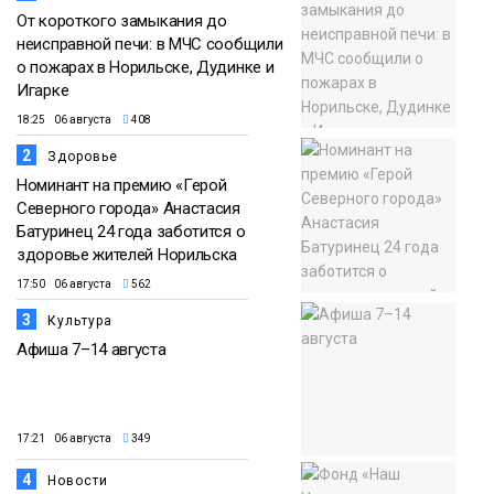
От короткого замыкания до
неисправной печи: в МЧС сообщили
о пожарах в Норильске, Дудинке и
Игарке
18:25 06 августа
408
2
Здоровье
Номинант на премию «Герой
Северного города» Анастасия
Батуринец 24 года заботится о
здоровье жителей Норильска
17:50 06 августа
562
3
Культура
Афиша 7–14 августа
17:21 06 августа
349
4
Новости