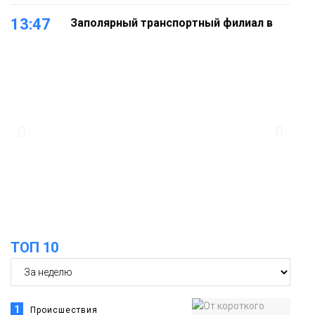
13:47
Заполярный транспортный филиал в
Дудинке заасфальтировал 47 тысяч
«квадратов» грузовых площадок
Новости
13:10
В Норильске лыжную базу «Оль-Гуль»
закрыли из-за появления медведя
Животные
12:25
Барнаул обошёл Красноярск в
списке городов, откуда приехали
Проекты
норильчане
Медиакомпании
ТОП 10
1
Происшествия