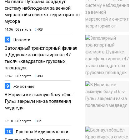
На плато Путорана создадут
систему наблюдения за вечной
мерзлотой и очистят территорию от
мусора
14:36 06 августа
408
8
Новости
Заполярный транспортный филиал
в Дудинке заасфальтировал 47
тысяч «квадратов» грузовых
площадок
13:47 06 августа
383
9
Животные
В Норильске лыжную базу «Оль-
Гуль» закрыли из-за появления
медведя
13:10 06 августа
621
10
Проекты Медиакомпании