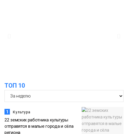
соцпроектов
Новости
15:57
Первый юбилей «Башни» отпразднуют
в Норильске: гостей ждут фестиваль,
06 августа
квест и многое другое
Новости
15:15
Как устроено школьное питание в
Норильске: льготы, меню и порядок
06 августа
оплаты
Образование
ТОП 10
1
Культура
22 земских работника культуры
отправятся в малые города и сёла
региона