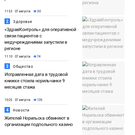
11:53 07 августа
30
2
Здоровье
«ЗдравКонтроль» для оперативной
связи пациентов с
медучреждениями запустили в
регионе
11:10 07 августа
74
3
Общество
Исправленная дата в трудовой
книжке стоила норильчанке 9
месяцев стажа
10:25 07 августа
135
4
Новости
Жителей Норильска обвиняют в
организации подпольного казино