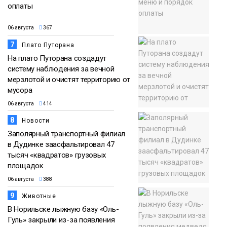
оплаты
06 августа
367
7
Плато Путорана
На плато Путорана создадут
систему наблюдения за вечной
мерзлотой и очистят территорию от
мусора
06 августа
414
8
Новости
Заполярный транспортный филиал
в Дудинке заасфальтировал 47
тысяч «квадратов» грузовых
площадок
06 августа
388
9
Животные
В Норильске лыжную базу «Оль-
Гуль» закрыли из-за появления