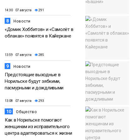
14:30 07 августа
291
8
Новости
«Домик Хоббитов» и «Самолёт в
облаках» появятся в Кайеркане
13:59 07 августа
285
9
Новости
Предстоящие выходные в
Норильске будут зябкими,
пасмурными и дождливыми
13:08 07 августа
293
10
Общество
Как в Норильске помогают
женщинам из исправительного
центра адаптироваться к жизни