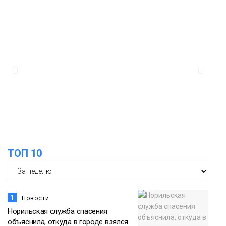
13:08
Предстоящие выходные в Норильске
будут зябкими, пасмурными и
дождливыми
Новости
12:32
Как в Норильске помогают женщинам
из исправительного центра
адаптироваться к жизни
Общество
ТОП 10
1
Новости
Норильская служба спасения
объяснила, откуда в городе взялся