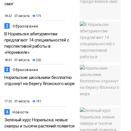
смог
18:22 07 августа
175
2
Образование
В Норильске абитуриентам
предлагают 14 специальностей с
перспективой работы в
«Норникеле»
18:01 07 августа
202
3
Образование
Норильские школьники бесплатно
отдохнут на берегу Японского моря
17:25 07 августа
191
4
Новости
Зелёный курс Норильска: новые
скверы и тысячи растений появятся