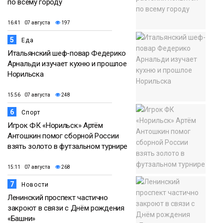
по всему городу
16:41 07 августа
197
5
Еда
Итальянский шеф-повар Федерико
Арнальди изучает кухню и прошлое
Норильска
15:56 07 августа
248
6
Спорт
Игрок ФК «Норильск» Артём
Антошкин помог сборной России
взять золото в футзальном турнире
15:11 07 августа
268
7
Новости
Ленинский проспект частично
закроют в связи с Днём рождения
«Башни»