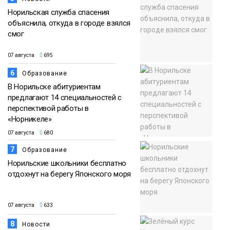
Норильская служба спасения
объяснила, откуда в городе взялся
смог
07 августа
695
6
Образование
В Норильске абитуриентам
предлагают 14 специальностей с
перспективой работы в
«Норникеле»
07 августа
680
7
Образование
Норильские школьники бесплатно
отдохнут на берегу Японского моря
07 августа
633
8
Новости