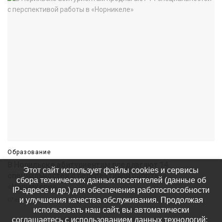
Образование
В Норильске абитуриентам предлагают 14
Этот сайт использует файлы cookies и сервисы
специальностей с перспективой работы в
сбора технических данных посетителей (данные об
«Норникеле»
IP-адресе и др.) для обеспечения работоспособности
и улучшения качества обслуживания. Продолжая
07 августа
680
использовать наш сайт, вы автоматически
соглашаетесь с использованием данных технологий: