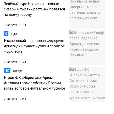
Зелёный курс Норильска: новые
скверы и тысячи растений появятся
по всему городу
07 августа
614
9
Еда
Итальянский шеф-повар Федерико
Арнальди изучает кухню и прошлое
Норильска
07 августа
631
10
Спорт
Игрок ФК «Норильск» Артём
Антошкин помог сборной России
взять золото в футзальном турнире
07 августа
643