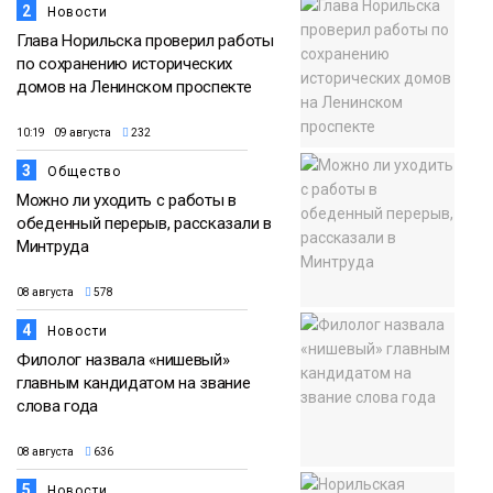
2
Новости
Глава Норильска проверил работы
по сохранению исторических
домов на Ленинском проспекте
10:19 09 августа
232
3
Общество
Можно ли уходить с работы в
обеденный перерыв, рассказали в
Минтруда
08 августа
578
4
Новости
Филолог назвала «нишевый»
главным кандидатом на звание
слова года
08 августа
636
5
Новости