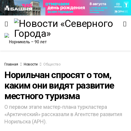
Главная
Новости
Общество
Норильчан спросят о том,
ИТЕТ
каким они видят развитие
местного туризма
О первом этапе мастер-плана туркластера
«Арктический» рассказали в Агентстве развития
Норильска (АРН).