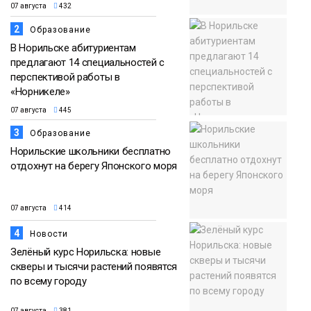
07 августа
432
2
Образование
В Норильске абитуриентам
предлагают 14 специальностей с
перспективой работы в
«Норникеле»
07 августа
445
3
Образование
Норильские школьники бесплатно
отдохнут на берегу Японского моря
07 августа
414
4
Новости
Зелёный курс Норильска: новые
скверы и тысячи растений появятся
по всему городу
07 августа
381