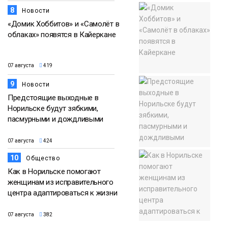
8
Новости
«Домик Хоббитов» и «Самолёт в
облаках» появятся в Кайеркане
07 августа
419
9
Новости
Предстоящие выходные в
Норильске будут зябкими,
пасмурными и дождливыми
07 августа
424
10
Общество
Как в Норильске помогают
женщинам из исправительного
центра адаптироваться к жизни
07 августа
382