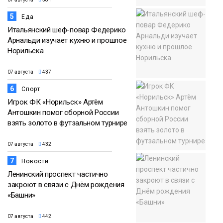
5
Еда
Итальянский шеф-повар Федерико
Арнальди изучает кухню и прошлое
Норильска
07 августа
437
6
Спорт
Игрок ФК «Норильск» Артём
Антошкин помог сборной России
взять золото в футзальном турнире
07 августа
432
7
Новости
Ленинский проспект частично
закроют в связи с Днём рождения
«Башни»
07 августа
442