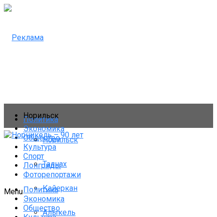
Норильск
Политика
Экономика
Общество
Норильск
Культура
Спорт
Талнах
Лонгриды
Фоторепортажи
Кайеркан
Политика
Menu
Экономика
Общество
Алыкель