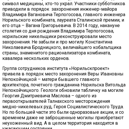
символ медицины, кто-то украл. Участники субботников
приводили в порядок захоронения инженер-майора
Владимира Вагановича Терпогосова, главного инженера
Норильского комбината, лауреата Сталинской премии, и
его отца – Вагана Григорьевича. В 2014 году, накануне
столетия со дня рождения Владимира Терпогосова,
норильские никельщики реконструировали место
захоронения. Не забыли и про могилу Константина
Николаевича Бродницкого, величайшего кобальтщика
страны, знаменитого рационализатора комбината,
кавалера нескольких орденов.
Группа сотрудников института «Норильскпроект»
привела в порядок место захоронения Веры Ивановны
Непокойчицкой – матери бывшего главного
архитектора, почетного гражданина Норильска Витольда
Непокойчицкого. Геологи обновили табличку на могиле
Георгия Дмитриевича Маслова – одного из
первооткрывателей Талнахского месторождения
медно-никелевых руд, Героя Социалистического Труда.
Но по большей части это были одноразовые акции, и со
временем даже не заброшенные могилы приобретают
неухоженный вид. А в целом территория находится в
ужасающем состоянии.