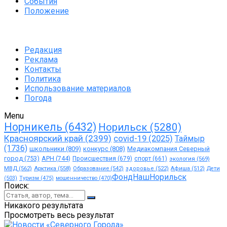
События
Положение
Редакция
Реклама
Контакты
Политика
Использование материалов
Погода
Menu
Норникель
(6432)
Норильск
(5280)
Красноярский край
(2399)
covid-19
(2025)
Таймыр
(1736)
школьники
(809)
конкурс
(808)
Медиакомпания Северный
город
(753)
АРН
(744)
Происшествия
(679)
спорт
(661)
экология
(569)
МВД
(562)
Арктика
(558)
Образование
(542)
здоровье
(522)
Афиша
(512)
Дети
ФондНашНорильск
(503)
Туризм
(475)
мошенничество
(470)
Поиск:
Никакого результата
Просмотреть весь результат