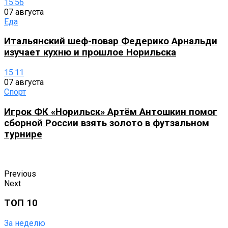
15:56
07 августа
Еда
Итальянский шеф-повар Федерико Арнальди
изучает кухню и прошлое Норильска
15:11
07 августа
Спорт
Игрок ФК «Норильск» Артём Антошкин помог
сборной России взять золото в футзальном
турнире
Previous
Next
ТОП 10
За неделю