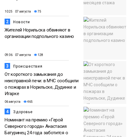
10:25 07 августа
75
2
Новости
Жителей Норильска обвиняют в
организации подпольного казино
09:36 07 августа
128
3
Происшествия
От короткого замыкания до
неисправной печи: в МЧС сообщили
о пожарах в Норильске, Дудинке и
Игарке
06 августа
465
4
Здоровье
Номинант на премию «Герой
Северного города» Анастасия
Батуринец 24 года заботится о