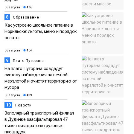
06 августа
476
8
Образование
Как устроено школьное питание в
Норильске: льготы, меню и порядок
оплаты
06 августа
404
9
Плато Путорана
На плато Путорана создадут
систему наблюдения за вечной
мерзлотой и очистят территорию от
мусора
06 августа
439
10
Новости
Заполярный транспортный филиал
в Дудинке заасфальтировал 47
тысяч «квадратов» грузовых
площадок