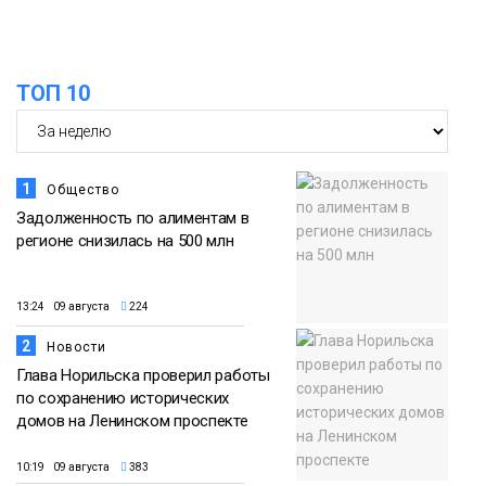
15:11
Игрок ФК «Норильск» Артём Антошкин
помог сборной России взять золото в
07 августа
футзальном турнире
ТОП 10
Спорт
1
Общество
Задолженность по алиментам в
регионе снизилась на 500 млн
13:24 09 августа
224
2
Новости
Глава Норильска проверил работы
по сохранению исторических
домов на Ленинском проспекте
10:19 09 августа
383