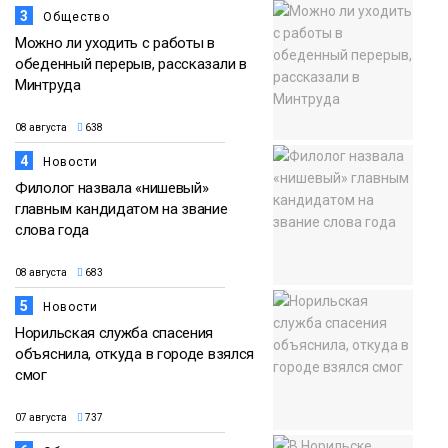
3
Общество
Можно ли уходить с работы в
обеденный перерыв, рассказали в
Минтруда
08 августа
638
4
Новости
Филолог назвала «нишевый»
главным кандидатом на звание
слова года
08 августа
683
5
Новости
Норильская служба спасения
объяснила, откуда в городе взялся
смог
07 августа
737