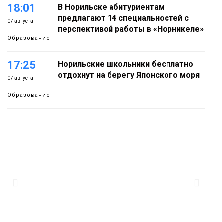
18:01
В Норильске абитуриентам
предлагают 14 специальностей с
07 августа
перспективой работы в «Норникеле»
Образование
17:25
Норильские школьники бесплатно
отдохнут на берегу Японского моря
07 августа
Образование
16:41
Зелёный курс Норильска: новые
скверы и тысячи растений появятся по
07 августа
всему городу
Новости
15:56
Итальянский шеф-повар Федерико
Арнальди изучает кухню и прошлое
07 августа
Норильска
Еда