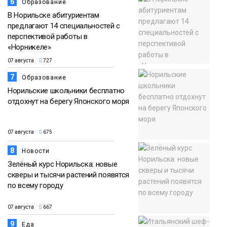
6
Образование
В Норильске абитуриентам
предлагают 14 специальностей с
перспективой работы в
«Норникеле»
07 августа
727
7
Образование
Норильские школьники бесплатно
отдохнут на берегу Японского моря
07 августа
675
8
Новости
Зелёный курс Норильска: новые
скверы и тысячи растений появятся
по всему городу
07 августа
667
9
Еда