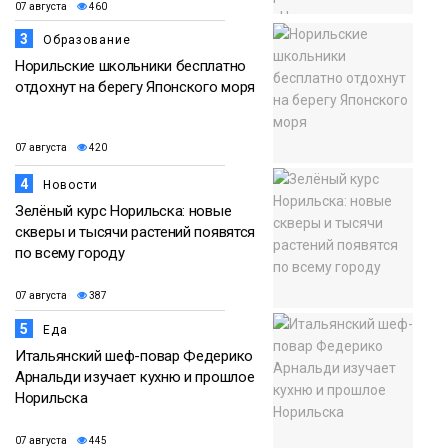
07 августа
460
3
Образование
Норильские школьники бесплатно
отдохнут на берегу Японского моря
07 августа
420
4
Новости
Зелёный курс Норильска: новые
скверы и тысячи растений появятся
по всему городу
07 августа
387
5
Еда
Итальянский шеф-повар Федерико
Арнальди изучает кухню и прошлое
Норильска
07 августа
445