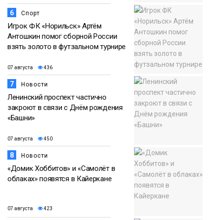
6
Спорт
Игрок ФК «Норильск» Артём
Антошкин помог сборной России
взять золото в футзальном турнире
07 августа
436
7
Новости
Ленинский проспект частично
закроют в связи с Днём рождения
«Башни»
07 августа
450
8
Новости
«Домик Хоббитов» и «Самолёт в
облаках» появятся в Кайеркане
07 августа
423